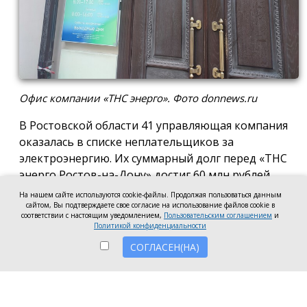
Офис компании «ТНС энерго». Фото donnews.ru
В Ростовской области 41 управляющая компания
оказалась в списке неплательщиков за
электроэнергию. Их суммарный долг перед «ТНС
энерго Ростов-на-Дону» достиг 60 млн рублей.
На нашем сайте используются cookie-файлы. Продолжая пользоваться данным
В антирейтинг вошли организации из Ростова,
сайтом, Вы подтверждаете свое согласие на использование файлов cookie в
соответствии с настоящим уведомлением,
Пользовательским соглашением
и
Батайска, Зверева, Волгодонска, Новочеркасска, а
Политикой конфиденциальности
также Аксайского, Красносулинского и
СОГЛАСЕН(НА)
Неклиновского районов. Несмотря на исключение
из антирейтинга ряда компаний, погасивших
задолженность, в перечень неплательщиков
вошли 7 новых организаций.