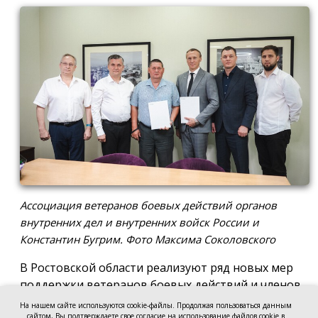
Ассоциация ветеранов боевых действий органов
внутренних дел и внутренних войск России и
Константин Бугрим. Фото Максима Соколовского
В Ростовской области реализуют ряд новых мер
поддержки ветеранов боевых действий и членов
их семей, а также социальные и патриотические
На нашем сайте используются cookie-файлы. Продолжая пользоваться данным
сайтом, Вы подтверждаете свое согласие на использование файлов cookie в