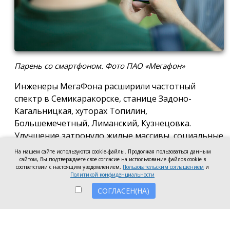
Парень со смартфоном. Фото ПАО «Мегафон»
Инженеры МегаФона расширили частотный
спектр в Семикаракорске, станице Задоно-
Кагальницкая, хуторах Топилин,
Большемечетный, Лиманский, Кузнецовка.
Улучшение затронуло жилые массивы, социальные
и образовательные учреждения. Также
На нашем сайте используются cookie-файлы. Продолжая пользоваться данным
стабильный сигнал теперь доступен на выезде из
сайтом, Вы подтверждаете свое согласие на использование файлов cookie в
соответствии с настоящим уведомлением,
Пользовательским соглашением
и
города — на трассе, соединяющей Ростов,
Политикой конфиденциальности
Семикаракорск и Волгодонск.
СОГЛАСЕН(НА)
Запуск новых базовых станций и модернизация
существующих помогли нарастить скорость