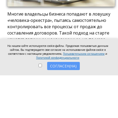
Многие владельцы бизнеса попадают в ловушку
«человека-оркестра», пытаясь самостоятельно
контролировать все процессы: от продаж до
составления договоров. Такой подход на старте
кажется логичным и экономичным, но по мере
роста компании он неизбежно становится
На нашем сайте используются cookie-файлы. Продолжая пользоваться данным
сайтом, Вы подтверждаете свое согласие на использование файлов cookie в
тормозом развития. Собственник просто тонет в
соответствии с настоящим уведомлением,
Пользовательским соглашением
и
операционке, теряя фокус на стратегических целях
Политикой конфиденциальности
и масштабировании.
СОГЛАСЕН(НА)
Делегирование сложных функций профильным
экспертам — это не просто разгрузка графика, а
вопрос выживания компании в конкурентной
среде. Когда каждый занимается своим делом,
бизнес работает как отлаженный механизм, а
риски сводятся к минимуму. Рассмотрим, почему
именно финансовое и юридическое