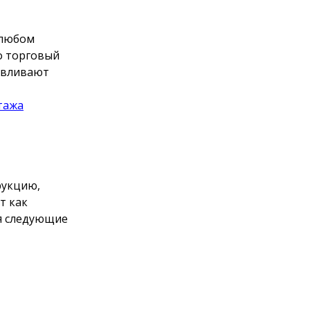
 любом
о торговый
навливают
тажа
рукцию,
т как
бя следующие