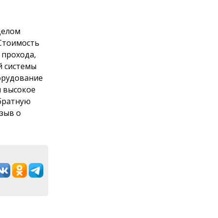
целом
 Стоимость
 прохода,
й системы
борудование
м высокое
обратную
тзыв о