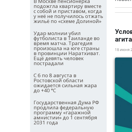
В Москве пенсионерка
подожгла квартиру вместе
с собой и приставом, когда
у неё не получилось отжать
жильё по «схеме Долиной»
Усло
Удар молнии убил
футболиста в Таиланде во
агита
время матча. Трагедия
произошла на юге страны
18 июня 
в провинции Наратхиват.
Ещё девять человек
пострадали
С 6 по 8 августа в
Ростовской области
ожидается сильная жара
до +40 °С
Государственная Дума РФ
продлила федеральную
программу «гаражной
амнистии» до 1 сентября
2031 года