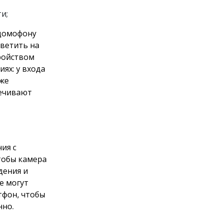
и;
 домофону
тветить на
ройством
ях: у входа
кже
печивают
ия с
тобы камера
дения и
е могут
тфон, чтобы
нно.