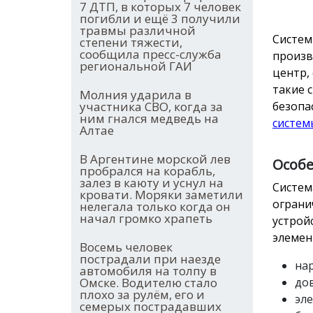
7 ДТП, в которых 7 человек
погибли и ещё 3 получили
травмы различной
Систем
степени тяжести,
сообщила пресс-служба
произв
региональной ГАИ
центр,
такие 
Молния ударила в
участника СВО, когда за
безопа
ним гнался медведь на
систем
Алтае
В Аргентине морской лев
Особе
пробрался на корабль,
залез в каюту и уснул на
Систем
кровати. Моряки заметили
ограни
нелегала только когда он
начал громко храпеть
устрой
элемен
Восемь человек
пострадали при наезде
на
автомобиля на толпу в
Омске. Водителю стало
до
плохо за рулём, его и
эл
семерых пострадавших