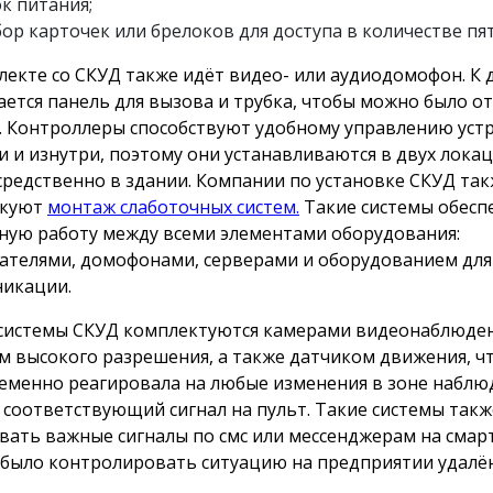
к питания;
ор карточек или брелоков для доступа в количестве пят
лекте со СКУД также идёт видео- или аудиодомофон. К
ается панель для вызова и трубка, чтобы можно было о
. Контроллеры способствуют удобному управлению уст
и и изнутри, поэтому они устанавливаются в двух локаци
средственно в здании. Компании по установке СКУД та
икуют
монтаж слаботочных систем.
Такие системы обес
ную работу между всеми элементами оборудования:
ателями, домофонами, серверами и оборудованием для
икации.
системы СКУД комплектуются камерами видеонаблюден
м высокого разрешения, а также датчиком движения, ч
еменно реагировала на любые изменения в зоне наблю
 соответствующий сигнал на пульт. Такие системы такж
вать важные сигналы по смс или мессенджерам на смар
было контролировать ситуацию на предприятии удалё