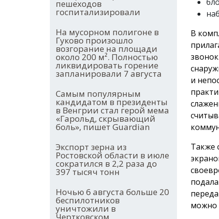
бло
пешеходов
госпитализировали
наб
На мусорном полигоне в
В комп
Гуково произошло
прилаг
возгорание на площади
около 200 м². Полностью
звонок
ликвидировать горение
снаруж
запланировали 7 августа
и непо
практ
Самым популярным
кандидатом в президенты
слажен
в Венгрии стал герой мема
считыв
«Гарольд, скрывающий
боль», пишет Guardian
коммун
Экспорт зерна из
Также 
Ростовской области в июле
экрано
сократился в 2,2 раза до
своевр
397 тысяч тонн
подала
Ночью 6 августа больше 20
переда
беспилотников
можно 
уничтожили в
Чертковском,