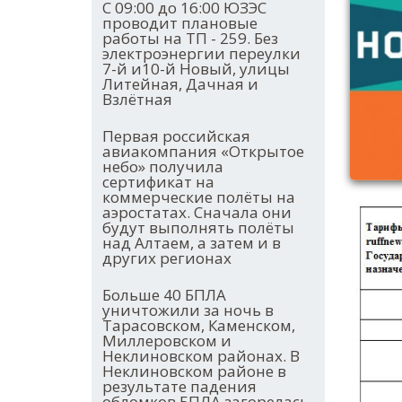
С 09:00 до 16:00 ЮЗЭС
проводит плановые
работы на ТП - 259. Без
электроэнергии переулки
7-й и10-й Новый, улицы
Литейная, Дачная и
Взлётная
Первая российская
авиакомпания «Открытое
небо» получила
сертификат на
коммерческие полёты на
аэростатах. Сначала они
будут выполнять полёты
над Алтаем, а затем и в
других регионах
Больше 40 БПЛА
уничтожили за ночь в
Тарасовском, Каменском,
Миллеровском и
Неклиновском районах. В
Неклиновском районе в
результате падения
обломков БПЛА загорелась