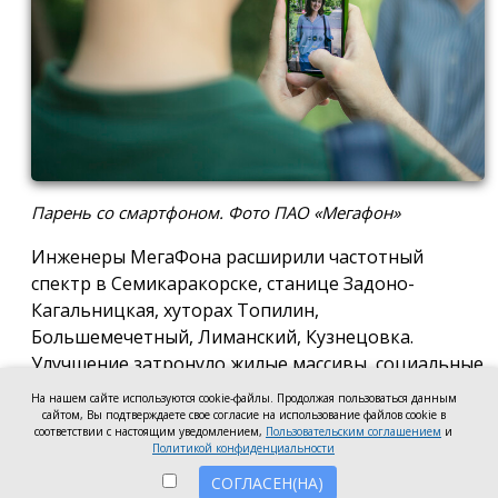
Парень со смартфоном. Фото ПАО «Мегафон»
Инженеры МегаФона расширили частотный
спектр в Семикаракорске, станице Задоно-
Кагальницкая, хуторах Топилин,
Большемечетный, Лиманский, Кузнецовка.
Улучшение затронуло жилые массивы, социальные
и образовательные учреждения. Также
На нашем сайте используются cookie-файлы. Продолжая пользоваться данным
стабильный сигнал теперь доступен на выезде из
сайтом, Вы подтверждаете свое согласие на использование файлов cookie в
соответствии с настоящим уведомлением,
Пользовательским соглашением
и
города — на трассе, соединяющей Ростов,
Политикой конфиденциальности
Семикаракорск и Волгодонск.
СОГЛАСЕН(НА)