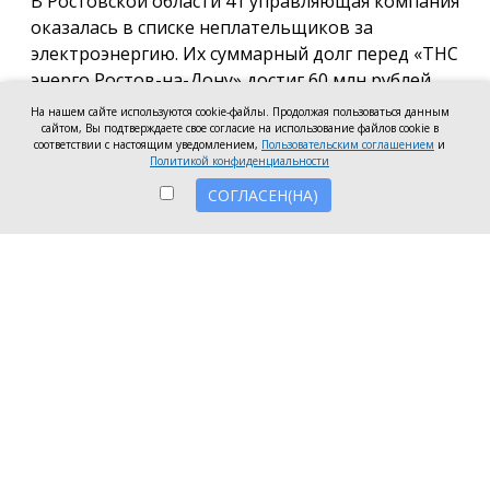
В Ростовской области 41 управляющая компания
оказалась в списке неплательщиков за
электроэнергию. Их суммарный долг перед «ТНС
энерго Ростов-на-Дону» достиг 60 млн рублей.
На нашем сайте используются cookie-файлы. Продолжая пользоваться данным
В антирейтинг вошли организации из Ростова,
сайтом, Вы подтверждаете свое согласие на использование файлов cookie в
соответствии с настоящим уведомлением,
Пользовательским соглашением
и
Батайска, Зверева, Волгодонска, Новочеркасска, а
Политикой конфиденциальности
также Аксайского, Красносулинского и
СОГЛАСЕН(НА)
Неклиновского районов. Несмотря на исключение
из антирейтинга ряда компаний, погасивших
задолженность, в перечень неплательщиков
вошли 7 новых организаций.
Три компании привлечены к административной
ответственности за нарушение лицензионных
требований в части оплаты электроэнергии:
ООО УО «СервисСтрой-ЮГ» (г. Таганрог) — 1,5
млн рублей;