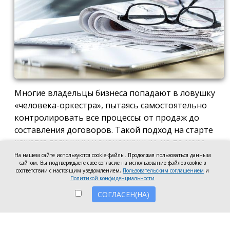
Многие владельцы бизнеса попадают в ловушку
«человека-оркестра», пытаясь самостоятельно
контролировать все процессы: от продаж до
составления договоров. Такой подход на старте
кажется логичным и экономичным, но по мере
роста компании он неизбежно становится
На нашем сайте используются cookie-файлы. Продолжая пользоваться данным
сайтом, Вы подтверждаете свое согласие на использование файлов cookie в
тормозом развития. Собственник просто тонет в
соответствии с настоящим уведомлением,
Пользовательским соглашением
и
операционке, теряя фокус на стратегических целях
Политикой конфиденциальности
и масштабировании.
СОГЛАСЕН(НА)
Делегирование сложных функций профильным
экспертам — это не просто разгрузка графика, а