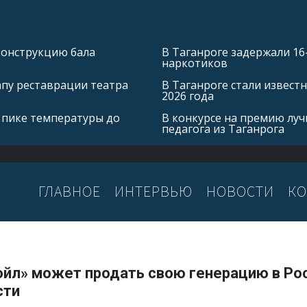
конструкцию бала
В Таганроге задержали 16
наркотиков
апу реставрации театра
В Таганроге стали извест
2026 года
 пике температуры до
В конкурсе на премию лу
педагога из Таганрога
ГЛАВНОЕ
ИНТЕРВЬЮ
НОВОСТИ
КО
ойл» может продать свою генерацию в Ро
сти