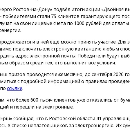
нерго Ростов-на-Дону» подвёл итоги акции «Двойная вы
 победителями стали 75 клиентов гарантирующего пос
лучат на свои лицевые счета по 1000 рублей для оплаты
оэнергии.
продолжается и в ней ещё можно принять участие. Для 
димо подключить электронную квитанцию любым спос
рдить адрес электронной почты. Победители будут вы
ным образом среди тех, кто выполнит все условия.
ыш призов проводится ежемесячно, до сентября 2026 го
миться с подробной информацией о правилах проведе
 по
ссылке
.
м, что более 600 тысяч клиентов уже отказались от бу
ций и перешли на электронные.
«Ёрш» сообщал, что в Ростовской области 41 управляю
ась в списке неплательщиков за электроэнергию. Их с