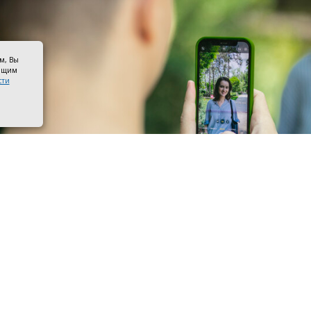
ом, Вы
оящим
сти
 со смартфоном. Фото ПАО «Мегафон»
ры МегаФона расширили частотный спектр в Семикара