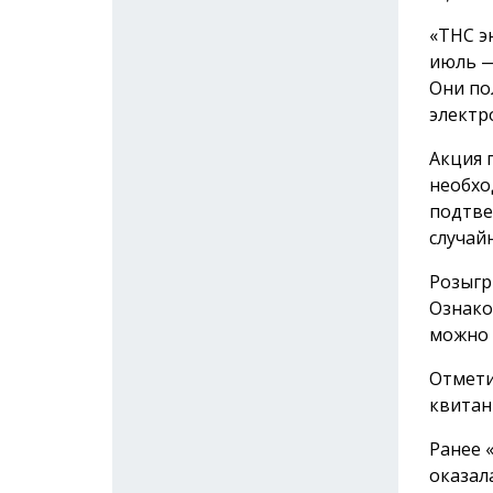
«ТНС э
июль —
Они по
электр
Акция 
необхо
подтве
случай
Розыгр
Ознако
можно
Отмети
квитан
Ранее 
оказал