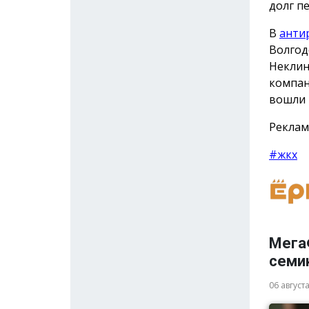
долг п
В
анти
Волгод
Неклин
компан
вошли 
Реклам
#жкх
Мега
семи
06 август