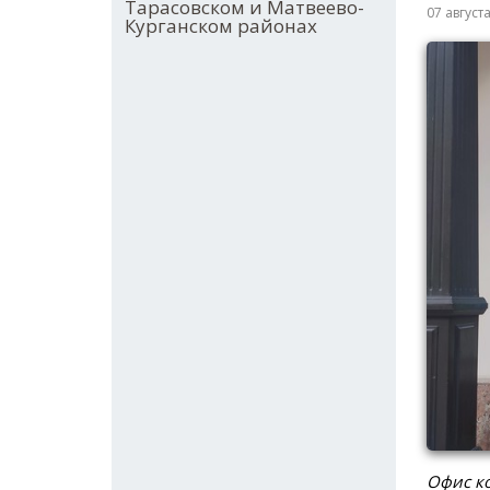
Тарасовском и Матвеево-
07 август
Курганском районах
Офис ко