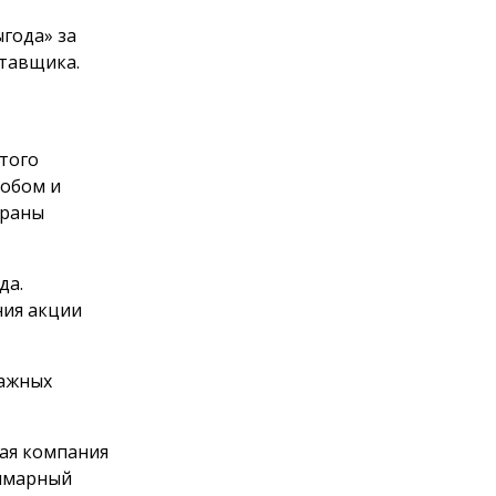
года» за
тавщика.
этого
обом и
браны
да.
ния акции
мажных
щая компания
уммарный