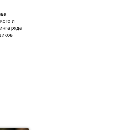
ева,
кого и
инга ряда
щиков