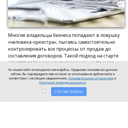
Многие владельцы бизнеса попадают в ловушку
«человека-оркестра», пытаясь самостоятельно
контролировать все процессы: от продаж до
составления договоров. Такой подход на старте
кажется логичным и экономичным, но по мере
роста компании он неизбежно становится
На нашем сайте используются cookie-файлы. Продолжая пользоваться данным
сайтом, Вы подтверждаете свое согласие на использование файлов cookie в
тормозом развития. Собственник просто тонет в
соответствии с настоящим уведомлением,
Пользовательским соглашением
и
операционке, теряя фокус на стратегических целях
Политикой конфиденциальности
и масштабировании.
СОГЛАСЕН(НА)
Делегирование сложных функций профильным
экспертам — это не просто разгрузка графика, а
вопрос выживания компании в конкурентной
среде. Когда каждый занимается своим делом,