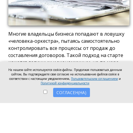
Многие владельцы бизнеса попадают в ловушку
«человека-оркестра», пытаясь самостоятельно
контролировать все процессы: от продаж до
составления договоров. Такой подход на старте
кажется логичным и экономичным, но по мере
роста компании он неизбежно становится
На нашем сайте используются cookie-файлы. Продолжая пользоваться данным
сайтом, Вы подтверждаете свое согласие на использование файлов cookie в
тормозом развития. Собственник просто тонет в
соответствии с настоящим уведомлением,
Пользовательским соглашением
и
операционке, теряя фокус на стратегических целях
Политикой конфиденциальности
и масштабировании.
СОГЛАСЕН(НА)
Делегирование сложных функций профильным
экспертам — это не просто разгрузка графика, а
вопрос выживания компании в конкурентной
среде. Когда каждый занимается своим делом,
бизнес работает как отлаженный механизм, а