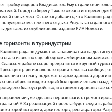
ет тройку лидеров Владивосток. Ему отдали свои голос
вателей. Город на берегу Тихого океана интересен для
телей новых мест. Остается добавить, что Калининград
у популярных мест летнего отдыха. Результаты данного
ны для всех, их опубликовало издание РИА Новости.
 горизонты в туриндустрии
 Калининграда не думают останавливаться на достигнут
о стало известно еще об одном амбициозном замысле: 
в Славском районе скоро превратится в крупный турист
 Пресс-центр регионального правительства сообщил, ч
новлению по плану подлежат старые здания, а дороги и
 снова обрести вид, который был привычен век назад. 
проведено благоустройство, и отремонтированы все к
 направлении уже сделаны первые шаги: отремонтиров
тральной 9. За реализацией проекта будет следить рабо
аве которой историки, архитекторы, реставраторы. Раз