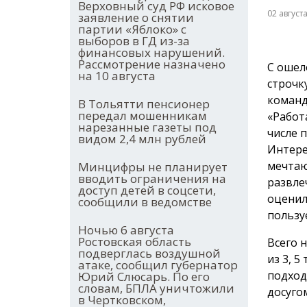
Верховный суд РФ исковое
02 август
заявление о снятии
партии «Яблоко» с
выборов в ГД из-за
финансовых нарушений.
Рассмотрение назначено
С ошел
на 10 августа
строчк
команд
В Тольятти пенсионер
передал мошенникам
«Работ
нарезанные газеты под
числе 
видом 2,4 млн рублей
Интере
мечтаю
Минцифры не планирует
вводить ограничения на
развле
доступ детей в соцсети,
оценил
сообщили в ведомстве
пользу
Ночью 6 августа
Ростовская область
Всего 
подверглась воздушной
из 3, 
атаке, сообщил губернатор
подход
Юрий Слюсарь. По его
словам, БПЛА уничтожили
досуго
в Чертковском,