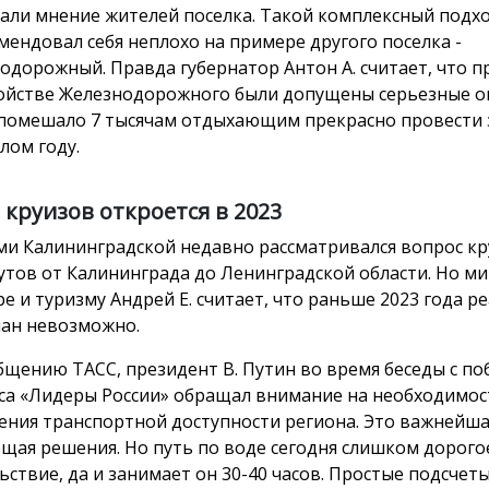
али мнение жителей поселка. Такой комплексный подх
мендовал себя неплохо на примере другого поселка -
одорожный. Правда губернатор Антон А. считает, что п
ойстве Железнодорожного были допущены серьезные о
 помешало 7 тысячам отдыхающим прекрасно провести 
лом году.
 круизов откроется в 2023
ми Калининградской недавно рассматривался вопрос к
тов от Калининграда до Ленинградской области. Но ми
ре и туризму Андрей Е. считает, что раньше 2023 года р
лан невозможно.
бщению ТАСС, президент В. Путин во время беседы с п
са «Лидеры России» обращал внимание на необходимос
ния транспортной доступности региона. Это важнейшая
щая решения. Но путь по воде сегодня слишком дорого
ьствие, да и занимает он 30-40 часов. Простые подсчеты