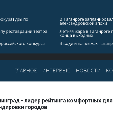
рокуратуры по
В Таганроге запланирова
александровской эпохи
апу реставрации театра
Летняя жара в Таганроге 
конца выходных
ероссийского конкурса
В воде и на пляжах Таган
ГЛАВНОЕ
ИНТЕРВЬЮ
НОВОСТИ
КО
нинград - лидер рейтинга комфортных для
ндировки городов