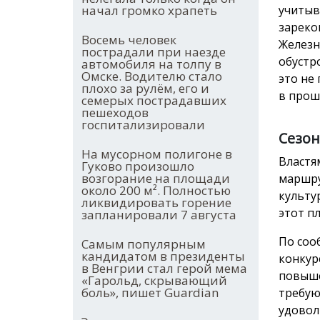
начал громко храпеть
учитыв
зареко
Восемь человек
Железн
пострадали при наезде
обустр
автомобиля на толпу в
Омске. Водителю стало
это не
плохо за рулём, его и
в прош
семерых пострадавших
пешеходов
госпитализировали
Сезон
На мусорном полигоне в
Властя
Гуково произошло
возгорание на площади
маршру
около 200 м². Полностью
культу
ликвидировать горение
этот п
запланировали 7 августа
По соо
Самым популярным
кандидатом в президенты
конкур
в Венгрии стал герой мема
повыше
«Гарольд, скрывающий
боль», пишет Guardian
требую
удовол