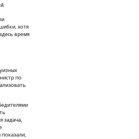
од
ри
шибки, хотя
здесь время
руизных
нистр по
еализовать
обедителями
ть
 задача,
е
 показали,