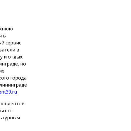
рхнюю
я в
ый сервис
ватели в
 и отдых.
инграде, но
ие
кого города
алининграде
ent39.ru
спондентов
 всего
льтурным