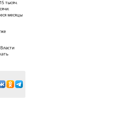
15 тысяч.
сячи.
иеся месяцы
уже
 Власти
жать