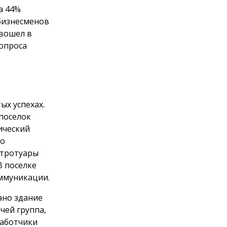
а 44%
 бизнесменов
 вошел в
 опроса
ых успехах.
поселок
ический
то
 тротуары
В поселке
оммуникации.
ано здание
чей группа,
работчики