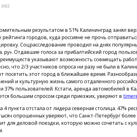
а 2022
омительным результатом в 51% Калининград занял ве
у рейтинга городов, куда россияне не прочь отправитьс
ировку. Соцрасследование проводил на днях популярн
а. ру». Отдавшие голоса за прибалтийский город пользо
преимуществ указывают возможность совмещать работу
сно, что 2/3 участников опроса ни разу не были в Калин
т посетить этот город в ближайшее время. Разнообраз
чений и культурную жизнь самого отдаленного российс
и 37% пользователей. Кстати, аренда автомобилей в К
ется большим спросом среди приезжих, уверяют в
timer
на 4 пункта отстала от лидера северная столица. 47% ре
5 тысяч опрошенных уверяют, что Санкт-Петербург более
ит для деловой поездки, которую можно сочетать с ку
м.