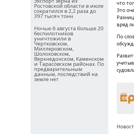
Экспорт зерна из
что то
Ростовской области в июле
Это оч
сократился в 2,2 раза до
397 тысяч тонн
Разниц
вряд л
Ночью 6 августа больше 20
беспилотников
По сло
уничтожили в
Чертковском,
обсужд
Миллеровском,
Шолоховском,
Развит
Верхнедонском, Каменском
учитыв
и Тарасовском районах. По
предварительным
судовл
данным, последствий на
земле нет
Новост