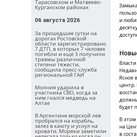
Тарасовском и Матвеево-
Замыка
Курганском районах
пользо
06 августа 2026
и люби
десятк
За прошедшие сутки на
доступ
дорогах Ростовской
области зарегистрировано
7 ДТП, в которых 7 человек
Новые
погибли и ещё 3 получили
травмы различной
Власти
степени тяжести,
сообщила пресс-служба
Недавн
региональной ГАИ
Ясное 
центр.
Молния ударила в
участника СВО, когда за
восста
ним гнался медведь на
должны
Алтае
будет 
В Аргентине морской лев
В этом
пробрался на корабль,
залез в каюту и уснул на
на Цен
кровати. Моряки заметили
в сост
нелегала только когда он