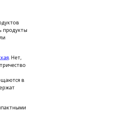
одуктов
ь продукты
ли
ская
. Нет,
ктричество
ещаются в
держат
омпактными