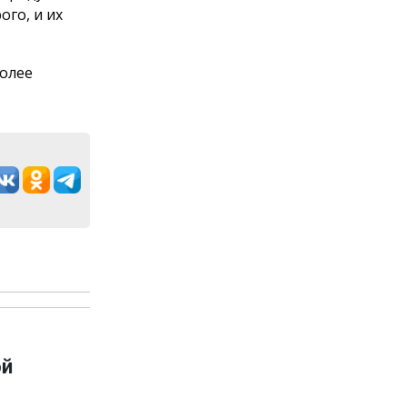
ого, и их
более
ой