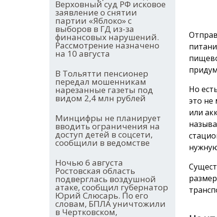
Верховный суд РФ исковое
заявление о снятии
партии «Яблоко» с
выборов в ГД из-за
Отправ
финансовых нарушений.
Рассмотрение назначено
питани
на 10 августа
пищево
придум
В Тольятти пенсионер
передал мошенникам
Но ест
нарезанные газеты под
видом 2,4 млн рублей
это не
или ак
Минцифры не планирует
называ
вводить ограничения на
доступ детей в соцсети,
стацио
сообщили в ведомстве
нужную
Ночью 6 августа
Сущест
Ростовская область
размер
подверглась воздушной
атаке, сообщил губернатор
трансп
Юрий Слюсарь. По его
словам, БПЛА уничтожили
в Чертковском,