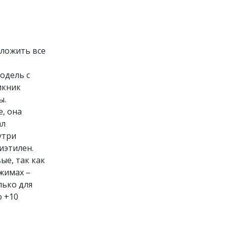
уложить все
одель с
икник
ы.
е, она
ал
утри
иэтилен.
ые, так как
жимах –
лько для
о +10