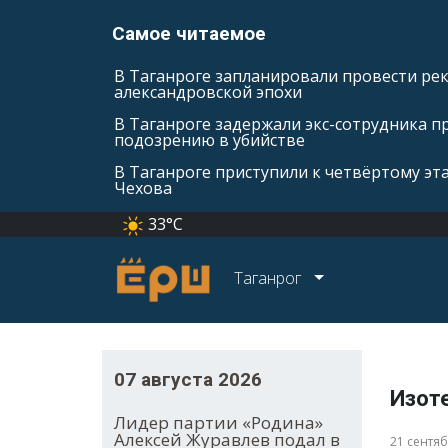
Самое читаемое
В Таганроге запланировали провести ре
александровской эпохи
В Таганроге задержали экс-сотрудника п
подозрению в убийстве
В Таганроге приступили к четвёртому эт
Чехова
33°C
Таганрог
07 августа 2026
Изот
Лидер партии «Родина»
Алексей Журавлев подал в
21 сентя