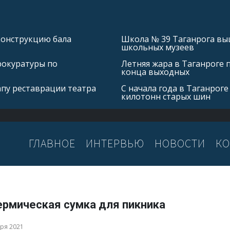
конструкцию бала
Школа № 39 Таганрога выш
школьных музеев
рокуратуры по
Летняя жара в Таганроге 
конца выходных
апу реставрации театра
С начала года в Таганроге
килотонн старых шин
ГЛАВНОЕ
ИНТЕРВЬЮ
НОВОСТИ
КО
ермическая сумка для пикника
бря 2021