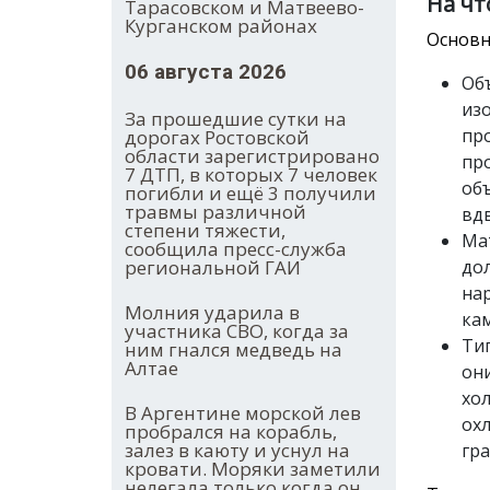
На чт
Тарасовском и Матвеево-
Курганском районах
Основн
06 августа 2026
Об
из
За прошедшие сутки на
пр
дорогах Ростовской
области зарегистрировано
пр
7 ДТП, в которых 7 человек
об
погибли и ещё 3 получили
травмы различной
вд
степени тяжести,
Мат
сообщила пресс-служба
региональной ГАИ
дол
на
Молния ударила в
кам
участника СВО, когда за
Ти
ним гнался медведь на
Алтае
они
хо
В Аргентине морской лев
охл
пробрался на корабль,
залез в каюту и уснул на
гра
кровати. Моряки заметили
нелегала только когда он