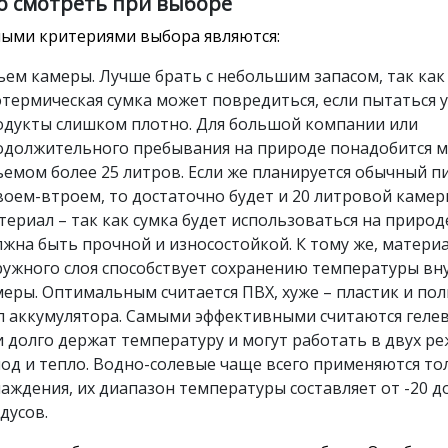
о смотреть при выборе
ыми критериями выбора являются:
ъем камеры. Лучше брать с небольшим запасом, так как
отермическая сумка может повредиться, если пытаться 
одукты слишком плотно. Для большой компании или
одолжительного пребывания на природе понадобится м
ъемом более 25 литров. Если же планируется обычный п
воем-втроем, то достаточно будет и 20 литровой камер
ериал – так как сумка будет использоваться на природ
жна быть прочной и износостойкой. К тому же, матери
ружного слоя способствует сохранению температуры вн
еры. Оптимальным считается ПВХ, хуже – пластик и пол
п аккумулятора. Самыми эффективными считаются гелев
 долго держат температуру и могут работать в двух ре
лод и тепло. Водно-солевые чаще всего применяются то
аждения, их диапазон температуры составляет от -20 д
дусов.