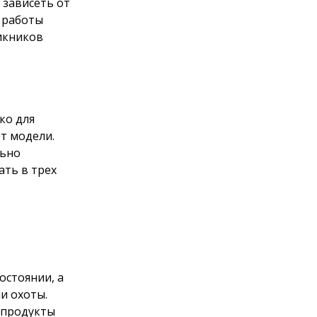
 зависеть от
я работы
пикников
ко для
от модели.
льно
ать в трех
остоянии, а
и охоты.
 продукты