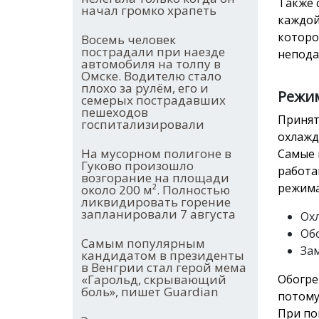
Также 
начал громко храпеть
каждой
которо
Восемь человек
пострадали при наезде
непода
автомобиля на толпу в
Омске. Водителю стало
плохо за рулём, его и
Режи
семерых пострадавших
пешеходов
Принят
госпитализировали
охлажде
На мусорном полигоне в
Самые 
Гуково произошло
работа
возгорание на площади
режима
около 200 м². Полностью
ликвидировать горение
запланировали 7 августа
Ох
Об
Самым популярным
За
кандидатом в президенты
в Венгрии стал герой мема
«Гарольд, скрывающий
Обогре
боль», пишет Guardian
потому
При по