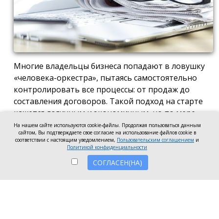
Многие владельцы бизнеса попадают в ловушку
«человека-оркестра», пытаясь самостоятельно
контролировать все процессы: от продаж до
составления договоров. Такой подход на старте
кажется логичным и экономичным, но по мере
роста компании он неизбежно становится
На нашем сайте используются cookie-файлы. Продолжая пользоваться данным
сайтом, Вы подтверждаете свое согласие на использование файлов cookie в
тормозом развития. Собственник просто тонет в
соответствии с настоящим уведомлением,
Пользовательским соглашением
и
операционке, теряя фокус на стратегических целях
Политикой конфиденциальности
и масштабировании.
СОГЛАСЕН(НА)
Делегирование сложных функций профильным
экспертам — это не просто разгрузка графика, а
вопрос выживания компании в конкурентной
среде. Когда каждый занимается своим делом,