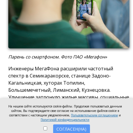
Парень со смартфоном. Фото ПАО «Мегафон»
Инженеры МегаФона расширили частотный
спектр в Семикаракорске, станице Задоно-
Кагальницкая, хуторах Топилин,
Большемечетный, Лиманский, Кузнецовка.
Улучшение затронуло жилые массивы, социальные
и образовательные учреждения. Также
На нашем сайте используются cookie-файлы. Продолжая пользоваться данным
стабильный сигнал теперь доступен на выезде из
сайтом, Вы подтверждаете свое согласие на использование файлов cookie в
соответствии с настоящим уведомлением,
Пользовательским соглашением
и
города — на трассе, соединяющей Ростов,
Политикой конфиденциальности
Семикаракорск и Волгодонск.
СОГЛАСЕН(НА)