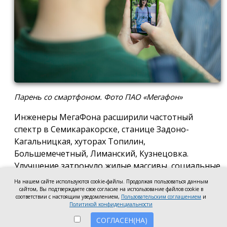
Парень со смартфоном. Фото ПАО «Мегафон»
Инженеры МегаФона расширили частотный
спектр в Семикаракорске, станице Задоно-
Кагальницкая, хуторах Топилин,
Большемечетный, Лиманский, Кузнецовка.
Улучшение затронуло жилые массивы, социальные
и образовательные учреждения. Также
На нашем сайте используются cookie-файлы. Продолжая пользоваться данным
стабильный сигнал теперь доступен на выезде из
сайтом, Вы подтверждаете свое согласие на использование файлов cookie в
соответствии с настоящим уведомлением,
Пользовательским соглашением
и
города — на трассе, соединяющей Ростов,
Политикой конфиденциальности
Семикаракорск и Волгодонск.
СОГЛАСЕН(НА)