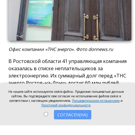
Офис компании «ТНС энерго». Фото donnews.ru
В Ростовской области 41 управляющая компания
оказалась в списке неплательщиков за
электроэнергию. Их суммарный долг перед «ТНС
энерго Ростов-на-Дону» достиг 60 млн рублей.
На нашем сайте используются cookie-файлы. Продолжая пользоваться данным
В антирейтинг вошли организации из Ростова,
сайтом, Вы подтверждаете свое согласие на использование файлов cookie в
соответствии с настоящим уведомлением,
Пользовательским соглашением
и
Батайска, Зверева, Волгодонска, Новочеркасска, а
Политикой конфиденциальности
также Аксайского, Красносулинского и
СОГЛАСЕН(НА)
Неклиновского районов. Несмотря на исключение
из антирейтинга ряда компаний, погасивших
задолженность, в перечень неплательщиков