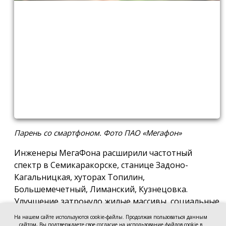
Парень со смартфоном. Фото ПАО «Мегафон»
Инженеры МегаФона расширили частотный
спектр в Семикаракорске, станице Задоно-
Кагальницкая, хуторах Топилин,
Большемечетный, Лиманский, Кузнецовка.
Улучшение затронуло жилые массивы, социальные
и образовательные учреждения. Также
На нашем сайте используются cookie-файлы. Продолжая пользоваться данным
стабильный сигнал теперь доступен на выезде из
сайтом, Вы подтверждаете свое согласие на использование файлов cookie в