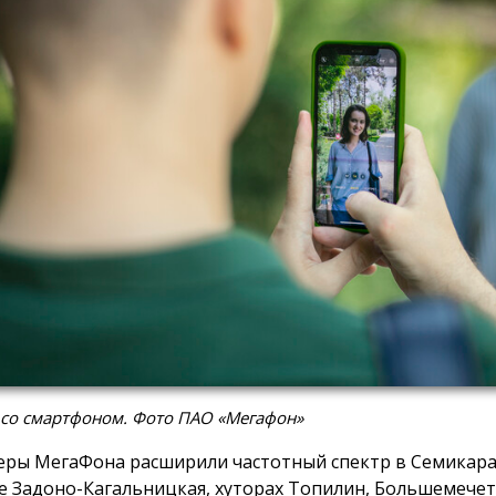
 со смартфоном. Фото ПАО «Мегафон»
ры МегаФона расширили частотный спектр в Семикара
е Задоно-Кагальницкая, хуторах Топилин, Большемече