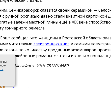
кнул Алексей Иванов.
им, Семикаракорск славится своей керамикой — бело
я с ручной росписью давно стали визитной карточкой 
Богатые залежи местной глины ещё в XIX веке способств
ту гончарного ремесла.
«Ёрш» сообщал, что женщины в Ростовской области ока
ыми читателями
электронных книг
. А самыми популяр
и сезона по количеству проданных экземпляров произ
е стали любовные романы, фэнтези и книги о попаданца
ом, Вы
а ПАО «МегаФон». ИНН 7812014560
оящим
сти
Кирилл Андреев
нтакты
Новости партнеров
Политика конфидинциальности