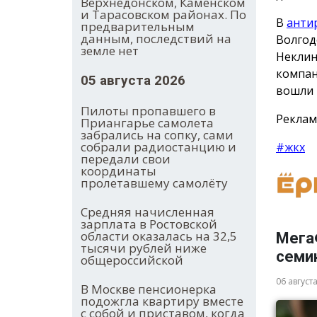
Верхнедонском, Каменском
и Тарасовском районах. По
В
анти
предварительным
данным, последствий на
Волгод
земле нет
Неклин
компан
05 августа 2026
вошли 
Пилоты пропавшего в
Реклам
Приангарье самолета
забрались на сопку, сами
собрали радиостанцию и
#жкх
передали свои
координаты
пролетавшему самолёту
Средняя начисленная
зарплата в Ростовской
области оказалась на 32,5
Мега
тысячи рублей ниже
семи
общероссийской
06 август
В Москве пенсионерка
подожгла квартиру вместе
с собой и приставом, когда