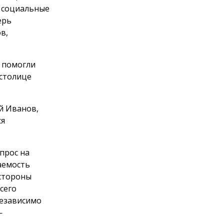
, социальные
ерь
в,
 помогли
 столице
й Иванов,
ся
прос на
аемость
 стороны
сего
независимо
—