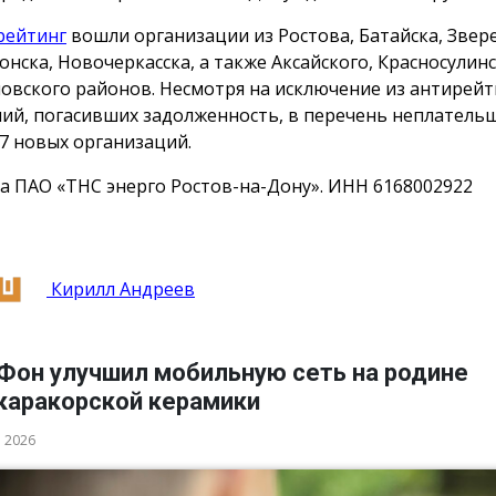
рейтинг
вошли организации из Ростова, Батайска, Звер
онска, Новочеркасска, а также Аксайского, Красносулинс
овского районов. Несмотря на исключение из антирейт
ий, погасивших задолженность, в перечень неплатель
7 новых организаций.
а ПАО «ТНС энерго Ростов-на-Дону». ИНН 6168002922
Кирилл Андреев
Фон улучшил мобильную сеть на родине
каракорской керамики
а 2026