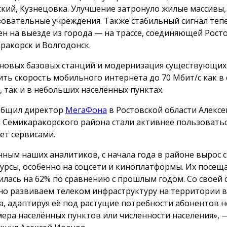
кий, Кузнецовка. Улучшение затронуло жилые массивы
зовательные учреждения. Также стабильный сигнал теп
ен на выезде из города — на трассе, соединяющей Росто
ракорск и Волгодонск.
 новых базовых станций и модернизация существующих
ить скорость мобильного интернета до 70 Мбит/с как в
, так и в небольших населённых пунктах.
общил директор
МегаФона
в Ростовской области Алексе
 Семикаракорского района стали активнее пользовать
ет сервисами.
нным наших аналитиков, с начала года в районе вырос с
сурсы, особенно на соцсети и киноплатформы. Их посещ
илась на 62% по сравнению с прошлым годом. Со своей
но развиваем телеком инфраструктуру на территории в
а, адаптируя её под растущие потребности абонентов 
мера населённых пунктов или численности населения», 