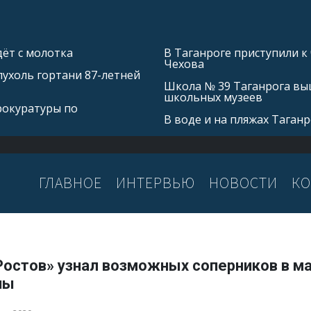
ёт с молотка
В Таганроге приступили к
Чехова
ухоль гортани 87-летней
Школа № 39 Таганрога выш
школьных музеев
рокуратуры по
В воде и на пляжах Таган
ГЛАВНОЕ
ИНТЕРВЬЮ
НОВОСТИ
КО
Ростов» узнал возможных соперников в ма
пы