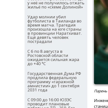
у неё не получилось отжать
жильё по «схеме Долиной»
Удар молнии убил
футболиста в Таиланде во
время матча. Трагедия
произошла на юге страны
в провинции Наратхиват.
Ещё девять человек
пострадали
С 6 по 8 августа в
Ростовской области
ожидается сильная жара
до +40 °С
Государственная Дума РФ
продлила федеральную
программу «гаражной
амнистии» до 1 сентября
2031 года
Парень
С 09:00 до 16:00 ЮЗЭС
Инжене
проводит плановые
станиц
работы на ТП - 259. Без