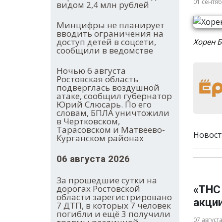
01 сентя
видом 2,4 млн рублей
Минцифры не планирует
вводить ограничения на
доступ детей в соцсети,
Хорен Б
сообщили в ведомстве
Ночью 6 августа
Ростовская область
подверглась воздушной
атаке, сообщил губернатор
Юрий Слюсарь. По его
словам, БПЛА уничтожили
в Чертковском,
Тарасовском и Матвеево-
Новост
Курганском районах
06 августа 2026
За прошедшие сутки на
дорогах Ростовской
«ТНС
области зарегистрировано
акци
7 ДТП, в которых 7 человек
погибли и ещё 3 получили
07 август