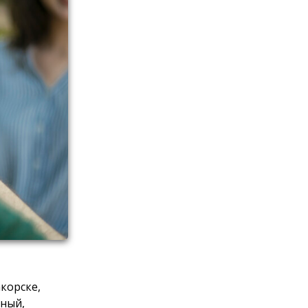
корске,
тный,