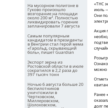
«ТНС э
На мусорном полигоне в
Гуково произошло
июль —
возгорание на площади
Они по
около 200 м². Полностью
электр
ликвидировать горение
запланировали 7 августа
Акция 
Самым популярным
необхо
кандидатом в президенты
подтве
в Венгрии стал герой мема
«Гарольд, скрывающий
случай
боль», пишет Guardian
Розыгр
Экспорт зерна из
Ознако
Ростовской области в июле
можно
сократился в 2,2 раза до
397 тысяч тонн
Отмети
Ночью 6 августа больше 20
квитан
беспилотников
уничтожили в
Ранее 
Чертковском,
оказал
Миллеровском,
Шолоховском,
долг п