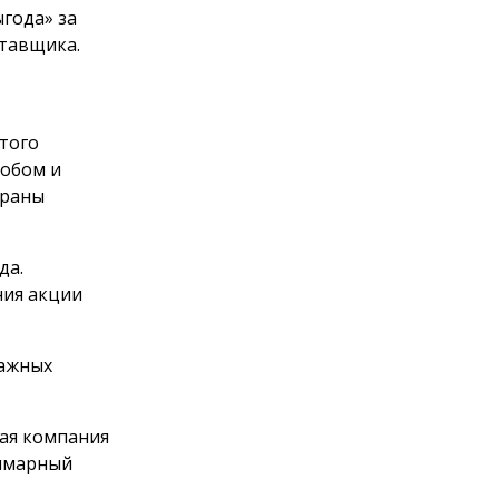
года» за
тавщика.
этого
обом и
браны
да.
ния акции
мажных
щая компания
уммарный