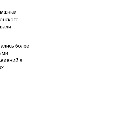
снежные
Донского
овали
зались более
ными
ведений в
х.
Пользовательское