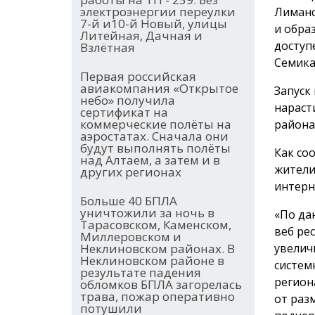
электроэнергии переулки
Лиманс
7-й и10-й Новый, улицы
и обра
Литейная, Дачная и
доступ
Взлётная
Семика
Первая российская
авиакомпания «Открытое
Запуск
небо» получила
нараст
сертификат на
коммерческие полёты на
района
аэростатах. Сначала они
будут выполнять полёты
Как со
над Алтаем, а затем и в
жители
других регионах
интерн
Больше 40 БПЛА
уничтожили за ночь в
«По да
Тарасовском, Каменском,
веб ре
Миллеровском и
Неклиновском районах. В
увелич
Неклиновском районе в
систем
результате падения
регион
обломков БПЛА загорелась
трава, пожар оперативно
от раз
потушили