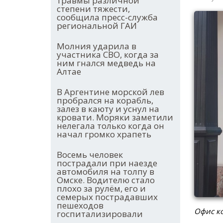
травмы различной
степени тяжести,
сообщила пресс-служба
региональной ГАИ
Молния ударила в
участника СВО, когда за
ним гнался медведь на
Алтае
В Аргентине морской лев
пробрался на корабль,
залез в каюту и уснул на
кровати. Моряки заметили
нелегала только когда он
начал громко храпеть
Восемь человек
пострадали при наезде
автомобиля на толпу в
Омске. Водителю стало
плохо за рулём, его и
семерых пострадавших
пешеходов
Офис ко
госпитализировали