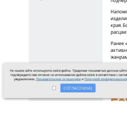
подчер
Напомн
издели
края. 
расцве
Ранее 
активн
жанрам
регион
На нашем сайте используются cookie-файлы. Продолжая пользоваться данным сайт
Реклам
подтверждаете свое согласие на использование файлов cookie в соответствии с наст
уведомлением,
Пользовательским соглашением
и
Политикой конфиденциально
#связь
СОГЛАСЕН(НА)
О проекте
Реклама
Ко