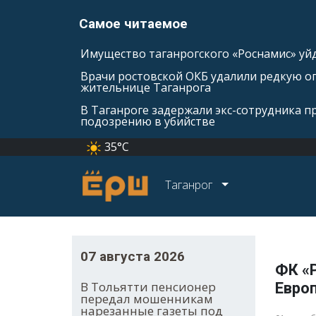
Самое читаемое
Имущество таганрогского «Роснамис» уйд
Врачи ростовской ОКБ удалили редкую оп
жительнице Таганрога
В Таганроге задержали экс-сотрудника п
подозрению в убийстве
35°C
Таганрог
07 августа 2026
ФК «
В Тольятти пенсионер
Евро
передал мошенникам
нарезанные газеты под