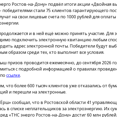
нерго Ростов-на-Дону» подвёл итоги акции «Двойная вы
 победителями стали 75 клиентов гарантирующего пос
лучат на свои лицевые счета по 1000 рублей для оплаты
оэнергии.
продолжается и в ней ещё можно принять участие. Для 
димо подключить электронную квитанцию любым спос
рдить адрес электронной почты. Победители будут вы
ным образом среди тех, кто выполнит все условия.
ыш призов проводится ежемесячно, до сентября 2026 го
миться с подробной информацией о правилах проведе
 по
ссылке
.
м, что более 600 тысяч клиентов уже отказались от бу
ций и перешли на электронные.
«Ёрш» сообщал, что в Ростовской области 41 управляю
ась в списке неплательщиков за электроэнергию. Их с
еред «ТНС энерго Ростов-на-Дону» достиг 60 млн рублей.