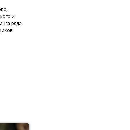
ева,
кого и
инга ряда
щиков