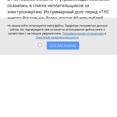
оказалась в списке неплательщиков за
электроэнергию. Их суммарный долг перед «ТНС
энерго Ростов-на-Дону» достиг 60 млн рублей.
На нашем сайте используются cookie-файлы. Продолжая пользоваться данным
В антирейтинг вошли организации из Ростова,
сайтом, Вы подтверждаете свое согласие на использование файлов cookie в
соответствии с настоящим уведомлением,
Пользовательским соглашением
и
Батайска, Зверева, Волгодонска, Новочеркасска, а
Политикой конфиденциальности
также Аксайского, Красносулинского и
СОГЛАСЕН(НА)
Неклиновского районов. Несмотря на исключение
из антирейтинга ряда компаний, погасивших
задолженность, в перечень неплательщиков
вошли 7 новых организаций.
Три компании привлечены к административной
ответственности за нарушение лицензионных
требований в части оплаты электроэнергии:
ООО УО «СервисСтрой-ЮГ» (г. Таганрог) — 1,5
млн рублей;
ООО «УК Мой дом» (г. Волгодонск) — 1,3 млн