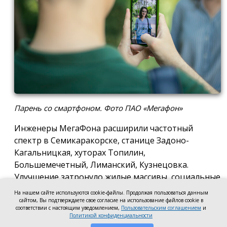
Парень со смартфоном. Фото ПАО «Мегафон»
Инженеры МегаФона расширили частотный
спектр в Семикаракорске, станице Задоно-
Кагальницкая, хуторах Топилин,
Большемечетный, Лиманский, Кузнецовка.
Улучшение затронуло жилые массивы, социальные
и образовательные учреждения. Также
На нашем сайте используются cookie-файлы. Продолжая пользоваться данным
стабильный сигнал теперь доступен на выезде из
сайтом, Вы подтверждаете свое согласие на использование файлов cookie в
соответствии с настоящим уведомлением,
Пользовательским соглашением
и
города — на трассе, соединяющей Ростов,
Политикой конфиденциальности
Семикаракорск и Волгодонск.