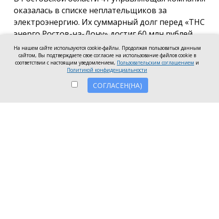
оказалась в списке неплательщиков за
электроэнергию. Их суммарный долг перед «ТНС
энерго Ростов-на-Дону» достиг 60 млн рублей.
На нашем сайте используются cookie-файлы. Продолжая пользоваться данным
В антирейтинг вошли организации из Ростова,
сайтом, Вы подтверждаете свое согласие на использование файлов cookie в
соответствии с настоящим уведомлением,
Пользовательским соглашением
и
Батайска, Зверева, Волгодонска, Новочеркасска, а
Политикой конфиденциальности
также Аксайского, Красносулинского и
СОГЛАСЕН(НА)
Неклиновского районов. Несмотря на исключение
из антирейтинга ряда компаний, погасивших
задолженность, в перечень неплательщиков
вошли 7 новых организаций.
Три компании привлечены к административной
ответственности за нарушение лицензионных
требований в части оплаты электроэнергии:
ООО УО «СервисСтрой-ЮГ» (г. Таганрог) — 1,5
млн рублей;
ООО «УК Мой дом» (г. Волгодонск) — 1,3 млн