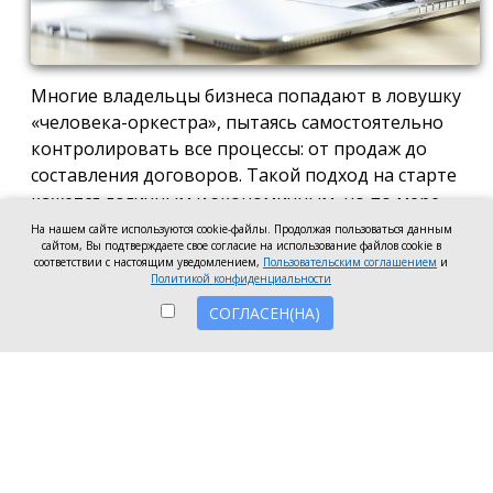
Многие владельцы бизнеса попадают в ловушку
«человека-оркестра», пытаясь самостоятельно
контролировать все процессы: от продаж до
составления договоров. Такой подход на старте
кажется логичным и экономичным, но по мере
роста компании он неизбежно становится
На нашем сайте используются cookie-файлы. Продолжая пользоваться данным
сайтом, Вы подтверждаете свое согласие на использование файлов cookie в
тормозом развития. Собственник просто тонет в
соответствии с настоящим уведомлением,
Пользовательским соглашением
и
операционке, теряя фокус на стратегических целях
Политикой конфиденциальности
и масштабировании.
СОГЛАСЕН(НА)
Делегирование сложных функций профильным
экспертам — это не просто разгрузка графика, а
вопрос выживания компании в конкурентной
среде. Когда каждый занимается своим делом,
бизнес работает как отлаженный механизм, а
риски сводятся к минимуму. Рассмотрим, почему