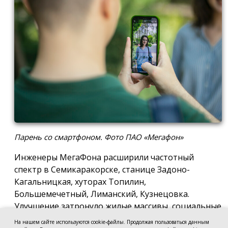
Парень со смартфоном. Фото ПАО «Мегафон»
Инженеры МегаФона расширили частотный
спектр в Семикаракорске, станице Задоно-
Кагальницкая, хуторах Топилин,
Большемечетный, Лиманский, Кузнецовка.
Улучшение затронуло жилые массивы, социальные
и образовательные учреждения. Также
На нашем сайте используются cookie-файлы. Продолжая пользоваться данным