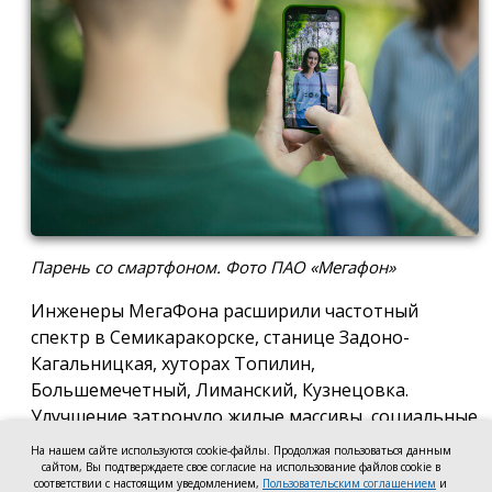
Парень со смартфоном. Фото ПАО «Мегафон»
Инженеры МегаФона расширили частотный
спектр в Семикаракорске, станице Задоно-
Кагальницкая, хуторах Топилин,
Большемечетный, Лиманский, Кузнецовка.
Улучшение затронуло жилые массивы, социальные
и образовательные учреждения. Также
На нашем сайте используются cookie-файлы. Продолжая пользоваться данным
стабильный сигнал теперь доступен на выезде из
сайтом, Вы подтверждаете свое согласие на использование файлов cookie в
соответствии с настоящим уведомлением,
Пользовательским соглашением
и