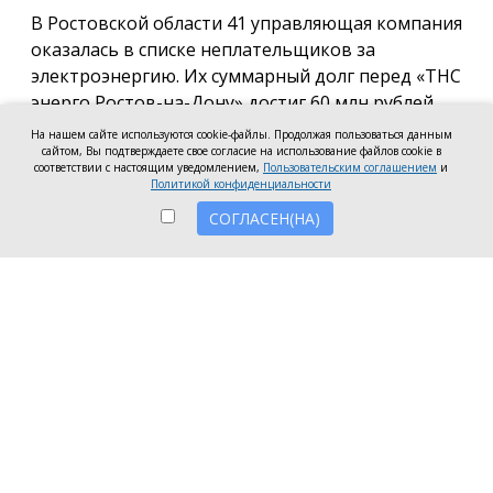
В Ростовской области 41 управляющая компания
оказалась в списке неплательщиков за
электроэнергию. Их суммарный долг перед «ТНС
энерго Ростов-на-Дону» достиг 60 млн рублей.
На нашем сайте используются cookie-файлы. Продолжая пользоваться данным
В антирейтинг вошли организации из Ростова,
сайтом, Вы подтверждаете свое согласие на использование файлов cookie в
соответствии с настоящим уведомлением,
Пользовательским соглашением
и
Батайска, Зверева, Волгодонска, Новочеркасска, а
Политикой конфиденциальности
также Аксайского, Красносулинского и
СОГЛАСЕН(НА)
Неклиновского районов. Несмотря на исключение
из антирейтинга ряда компаний, погасивших
задолженность, в перечень неплательщиков
вошли 7 новых организаций.
Три компании привлечены к административной
ответственности за нарушение лицензионных
требований в части оплаты электроэнергии:
ООО УО «СервисСтрой-ЮГ» (г. Таганрог) — 1,5
млн рублей;