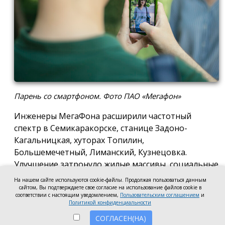
Парень со смартфоном. Фото ПАО «Мегафон»
Инженеры МегаФона расширили частотный
спектр в Семикаракорске, станице Задоно-
Кагальницкая, хуторах Топилин,
Большемечетный, Лиманский, Кузнецовка.
Улучшение затронуло жилые массивы, социальные
и образовательные учреждения. Также
На нашем сайте используются cookie-файлы. Продолжая пользоваться данным
стабильный сигнал теперь доступен на выезде из
сайтом, Вы подтверждаете свое согласие на использование файлов cookie в
соответствии с настоящим уведомлением,
Пользовательским соглашением
и
города — на трассе, соединяющей Ростов,
Политикой конфиденциальности
Семикаракорск и Волгодонск.
СОГЛАСЕН(НА)