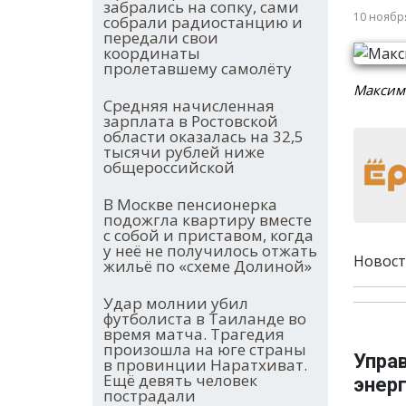
забрались на сопку, сами
10 ноябр
собрали радиостанцию и
передали свои
координаты
пролетавшему самолёту
Максим
Средняя начисленная
зарплата в Ростовской
области оказалась на 32,5
тысячи рублей ниже
общероссийской
В Москве пенсионерка
подожгла квартиру вместе
с собой и приставом, когда
у неё не получилось отжать
Новост
жильё по «схеме Долиной»
Удар молнии убил
футболиста в Таиланде во
время матча. Трагедия
произошла на юге страны
Упра
в провинции Наратхиват.
Ещё девять человек
энер
пострадали