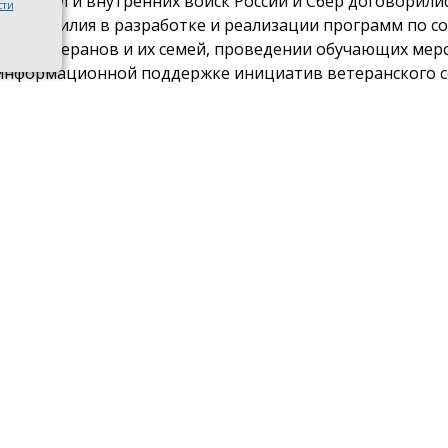
нних дел и внутренних войск России и Сбер договорили
сти
нить усилия в разработке и реализации программ по с
ции ветеранов и их семей, проведении обучающих мер
информационной поддержке инициатив ветеранского с
 внимание уделят экологическому проекту по высадке 
ев, посвящённых историям донских воинов.
яющий Ростовским отделением Сбербанка Константин 
л, что возвращение к гражданской жизни требует надё
няшнее соглашение — это не просто формальность, а п
тных действий по заботе о тех, кто стоит на защите н
, — подчеркнул он.
датель совета Ростовского регионального отделения 
нов боевых действий органов внутренних дел и внутре
 Александр Медведев рассказал о важности памятных м
 недавнего времени в Ростовской области 1 июля отмеча
нов боевых действий.