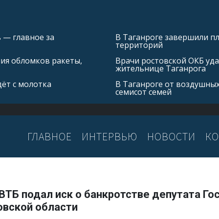
 — главное за
В Таганроге завершили 
территорий
ния обломков ракеты,
Врачи ростовской ОКБ уда
жительнице Таганрога
ёт с молотка
В Таганроге от воздушных
семисот семей
ГЛАВНОЕ
ИНТЕРВЬЮ
НОВОСТИ
КО
ВТБ подал иск о банкротстве депутата Го
овской области