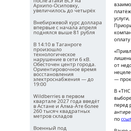
после атаки ВСУ на
взаимо
Архипо-Осиповку,
увеличилось до четырёх
платёж
услуги
Внебиржевой курс доллара
Приори
впервые с начала апреля
поднялся выше 81 рубля
компан
оплату
В 14:10 в Таганроге
произошло
«Привл
технологическое
лишени
нарушение в сети 6 кВ.
Обесточен центр города.
от нед
Ориентировочное время
нецеле
восстановления
электроснабжения — до
— прок
19:00
В «ТНС
Wildberries в первом
выборе
квартале 2027 года введёт
перед 
в Астане и Алма-Ате более
260 тысяч квадратных
антире
метров складов
по
ссы
Военный под
Ранее 