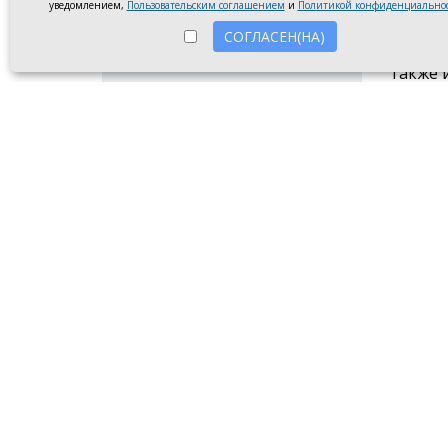
внутре
уведомлением,
Пользовательским соглашением
и
Политикой конфиденциально
объеди
СОГЛАСЕН(НА)
адапта
также 
Особое
деревь
Управл
отмети
«Сегод
конкре
жизни»
Предсе
ветера
России
Так, с
ветера