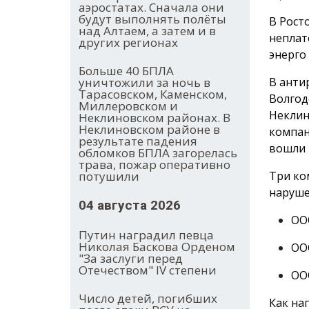
аэростатах. Сначала они
будут выполнять полёты
В Рост
над Алтаем, а затем и в
неплат
других регионах
энерго
Больше 40 БПЛА
В анти
уничтожили за ночь в
Тарасовском, Каменском,
Волгод
Миллеровском и
Неклин
Неклиновском районах. В
Неклиновском районе в
компан
результате падения
вошли 
обломков БПЛА загорелась
трава, пожар оперативно
Три ко
потушили
наруше
04 августа 2026
ООО
Путин наградил певца
Николая Баскова Орденом
ООО
"За заслуги перед
Отечеством" IV степени
ООО
Число детей, погибших
Как на