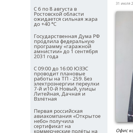
31 июля 
С 6 по 8 августа в
Ростовской области
ожидается сильная жара
до +40 °С
Государственная Дума РФ
продлила федеральную
программу «гаражной
амнистии» до 1 сентября
2031 года
С 09:00 до 16:00 ЮЗЭС
проводит плановые
работы на ТП - 259. Без
электроэнергии переулки
7-й и10-й Новый, улицы
Литейная, Дачная и
Взлётная
Первая российская
авиакомпания «Открытое
небо» получила
сертификат на
Офис ко
коммерческие полёты на