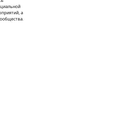
сь
оциальной
оприятий, а
ообщества.
именных
Бугрим
жного тыла.
лан
ашей мирной
Ассоциации
нних войск
ероприятий.
ется День