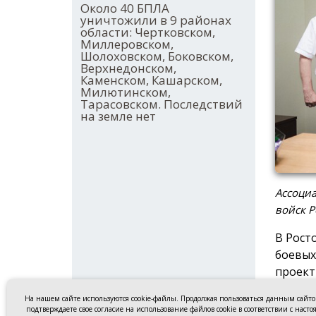
Около 40 БПЛА
уничтожили в 9 районах
области: Чертковском,
Миллеровском,
Шолоховском, Боковском,
Верхнедонском,
Каменском, Кашарском,
Милютинском,
Тарасовском. Последствий
на земле нет
Ассоциа
войск Р
В Рост
боевых
проект
Регион
На нашем сайте используются cookie-файлы. Продолжая пользоваться данным сайт
подтверждаете свое согласие на использование файлов cookie в соответствии с наст