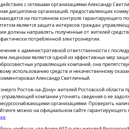
действию с сетевыми организациями Александр Светл
ная дисциплина организаций, предоставляющих комм
, находится на постоянном контроле гарантирующего п
тетом является защита интересов граждан: управляю
ии должны направлять полученные от жителей средств
 фактически потребленной электроэнергии.
ечение к административной ответственности с после
ем лицензии является одной из эффективных мер защи
обросовестных управляющих компаний, она препятству
вому использованию средств и некачественному оказан
омментировал Александр Светличный.
 энерго Ростов-на-Дону» жителей Ростовской области 
 управляющей компании уточнять сведения о её задол
ресурсоснабжающими организациями. Проверить налич
йтинге можно на официальном сайте гарантирующего
лке
.
«Ёрш» сообщал, что более 607 тысяч жителей Ростовской