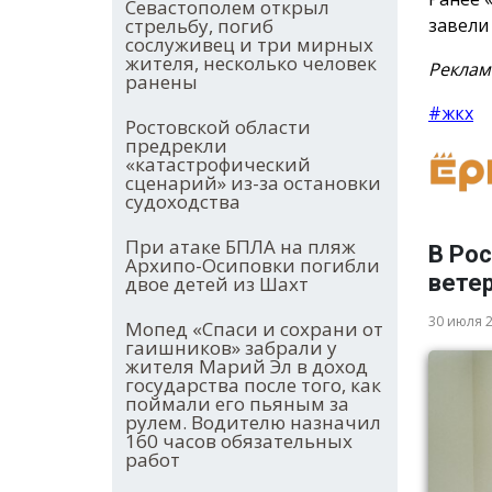
Севастополем открыл
завел
стрельбу, погиб
сослуживец и три мирных
жителя, несколько человек
Реклам
ранены
#жкх
Ростовской области
предрекли
«катастрофический
сценарий» из-за остановки
судоходства
При атаке БПЛА на пляж
В Ро
Архипо-Осиповки погибли
вете
двое детей из Шахт
30 июля 
Мопед «Спаси и сохрани от
гаишников» забрали у
жителя Марий Эл в доход
государства после того, как
поймали его пьяным за
рулем. Водителю назначил
160 часов обязательных
работ