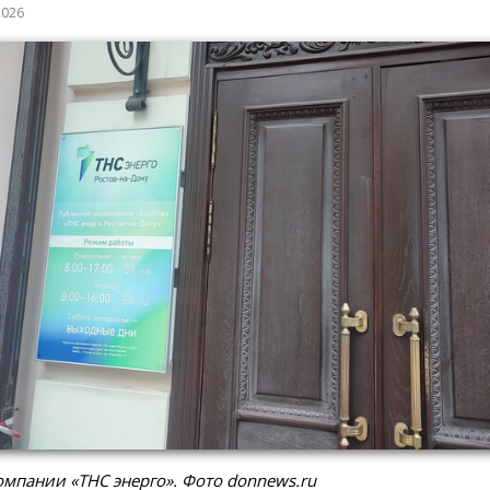
2026
мпании «ТНС энерго». Фото donnews.ru