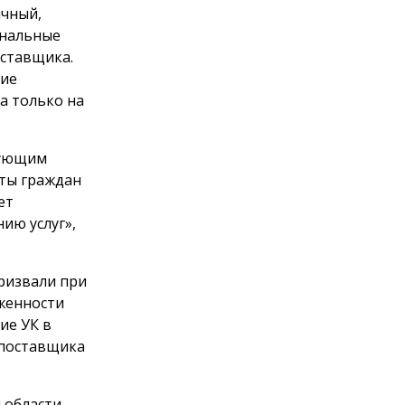
ичный,
унальные
оставщика.
щие
а только на
дующим
ты граждан
ет
ию услуг»,
призвали при
женности
ие УК в
 поставщика
 области