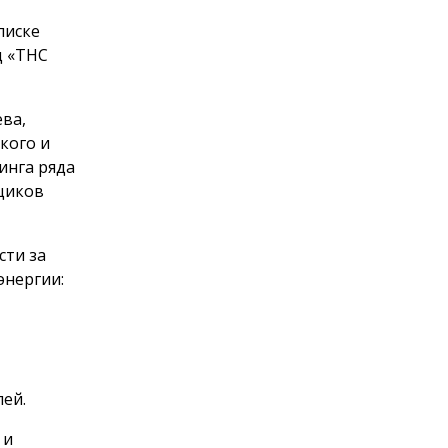
писке
д «ТНС
ева,
кого и
инга ряда
щиков
сти за
энергии:
лей.
 и