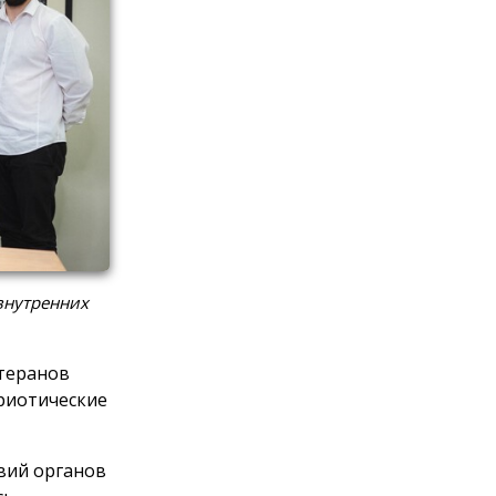
внутренних
етеранов
триотические
вий органов