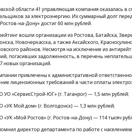
овской области 41 управляющая компания оказалась в с
ельщиков за электроэнергию. Их суммарный долг пере
 Ростов-на-Дону» достиг 60 млн рублей.
рейтинг вошли организации из Ростова, Батайска, Звер
онска, Новочеркасска, а также Аксайского, Красносулинс
овского районов. Несмотря на исключение из антирейт
ий, погасивших задолженность, в перечень неплатель
7 новых организаций.
мпании привлечены к административной ответственно
ние лицензионных требований в части оплаты электро
 УО «СервисСтрой-ЮГ» (г. Таганрог) — 1,5 млн рублей;
 «УК Мой дом» (г. Волгодонск) — 1,3 млн рублей;
 «УК «Мой Ростов» (г. Ростов-на-Дону) — 114 тысяч руб
помнил директор департамента по работе с населением