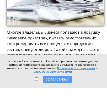
Многие владельцы бизнеса попадают в ловушку
«человека-оркестра», пытаясь самостоятельно
контролировать все процессы: от продаж до
составления договоров. Такой подход на старте
кажется логичным и экономичным, но по мере
роста компании он неизбежно становится
На нашем сайте используются cookie-файлы. Продолжая пользоваться данным
сайтом, Вы подтверждаете свое согласие на использование файлов cookie в
тормозом развития. Собственник просто тонет в
соответствии с настоящим уведомлением,
Пользовательским соглашением
и
операционке, теряя фокус на стратегических целях
Политикой конфиденциальности
и масштабировании.
СОГЛАСЕН(НА)
Делегирование сложных функций профильным
экспертам — это не просто разгрузка графика, а
вопрос выживания компании в конкурентной
среде. Когда каждый занимается своим делом,