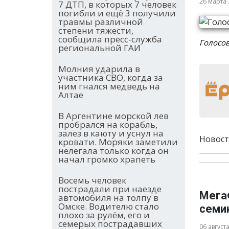
26 марта
7 ДТП, в которых 7 человек
погибли и ещё 3 получили
травмы различной
степени тяжести,
сообщила пресс-служба
Голосов
региональной ГАИ
Молния ударила в
участника СВО, когда за
ним гнался медведь на
Алтае
В Аргентине морской лев
пробрался на корабль,
залез в каюту и уснул на
Новост
кровати. Моряки заметили
нелегала только когда он
начал громко храпеть
Восемь человек
пострадали при наезде
Мега
автомобиля на толпу в
Омске. Водителю стало
семи
плохо за рулём, его и
семерых пострадавших
06 август