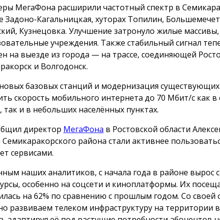
ры МегаФона расширили частотный спектр в Семикара
е Задоно-Кагальницкая, хуторах Топилин, Большемече
кий, Кузнецовка. Улучшение затронуло жилые массивы
зовательные учреждения. Также стабильный сигнал теп
ен на выезде из города — на трассе, соединяющей Росто
ракорск и Волгодонск.
 новых базовых станций и модернизация существующих
ить скорость мобильного интернета до 70 Мбит/с как в
, так и в небольших населённых пунктах.
общил директор
МегаФона
в Ростовской области Алексе
 Семикаракорского района стали активнее пользовать
ет сервисами.
нным наших аналитиков, с начала года в районе вырос с
сурсы, особенно на соцсети и киноплатформы. Их посещ
илась на 62% по сравнению с прошлым годом. Со своей
но развиваем телеком инфраструктуру на территории в
а, адаптируя её под растущие потребности абонентов 