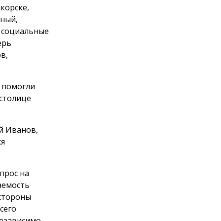
корске,
тный,
, социальные
ерь
в,
 помогли
 столице
й Иванов,
ся
прос на
аемость
 стороны
сего
независимо