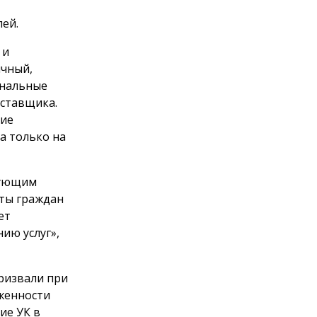
лей.
 и
ичный,
унальные
оставщика.
щие
а только на
дующим
ты граждан
ет
ию услуг»,
призвали при
женности
ие УК в