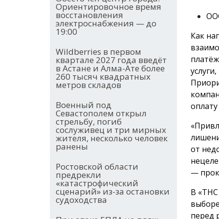
Ориентировочное время
восстановления
ООО
электроснабжения — до
19:00
Как на
взаимо
Wildberries в первом
платёж
квартале 2027 года введёт
в Астане и Алма-Ате более
услуги
260 тысяч квадратных
Приори
метров складов
компан
Военный под
оплату
Севастополем открыл
стрельбу, погиб
«Привл
сослуживец и три мирных
лишени
жителя, несколько человек
ранены
от нед
нецеле
Ростовской области
— прок
предрекли
«катастрофический
сценарий» из-за остановки
В «ТНС
судоходства
выборе
перед 