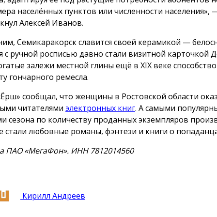
мера населённых пунктов или численности населения», 
кнул Алексей Иванов.
им, Семикаракорск славится своей керамикой — бело
я с ручной росписью давно стали визитной карточкой 
Богатые залежи местной глины ещё в XIX веке способств
ту гончарного ремесла.
«Ёрш» сообщал, что женщины в Ростовской области ока
ыми читателями
электронных книг
. А самыми популяр
и сезона по количеству проданных экземпляров произ
е стали любовные романы, фэнтези и книги о попаданца
а ПАО «МегаФон». ИНН 7812014560
Кирилл Андреев