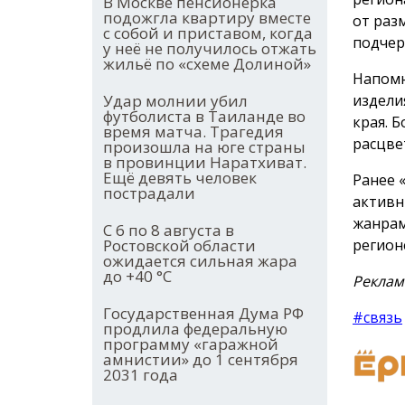
В Москве пенсионерка
подожгла квартиру вместе
от раз
с собой и приставом, когда
подчер
у неё не получилось отжать
жильё по «схеме Долиной»
Напомн
издели
Удар молнии убил
футболиста в Таиланде во
края. 
время матча. Трагедия
расцве
произошла на юге страны
в провинции Наратхиват.
Ещё девять человек
Ранее 
пострадали
активн
жанрам
С 6 по 8 августа в
регион
Ростовской области
ожидается сильная жара
до +40 °С
Реклам
Государственная Дума РФ
#связь
продлила федеральную
программу «гаражной
амнистии» до 1 сентября
2031 года