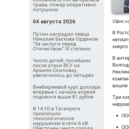
трава, пожар оперативно
потушили
Офис ко
04 августа 2026
В Рост
Путин наградил певца
Николая Баскова Орденом
неплат
"За заслуги перед
энерго
Отечеством" IV степени
В анти
Число детей, погибших
Волгод
после атаки ВСУ на
Архипо-Осиповку,
Неклин
увеличилось до четырёх
компан
вошли 
Внебиржевой курс доллара
впервые с начала апреля
поднялся выше 81 рубля
Три ко
наруше
В 14:10 в Таганроге
произошло
ООО
технологическое
нарушение в сети 6 кВ.
ООО
Обесточен центр города.