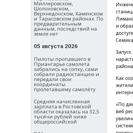
Миллеровском,
Инжене
Шолоховском,
станиц
Верхнедонском, Каменском
и Тарасовском районах. По
Лиманс
предварительным
и обра
данным, последствий на
доступ
земле нет
Семика
05 августа 2026
Запуск
Пилоты пропавшего в
нараст
Приангарье самолета
района
забрались на сопку, сами
собрали радиостанцию и
Как со
передали свои
координаты
жители
пролетавшему самолёту
интерн
Средняя начисленная
«По да
зарплата в Ростовской
веб ре
области оказалась на 32,5
тысячи рублей ниже
увелич
общероссийской
систем
регион