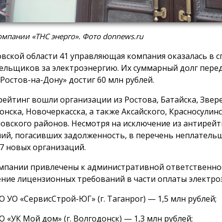
мпании «ТНС энерго». Фото donnews.ru
овской области 41 управляющая компания оказалась в с
ельщиков за электроэнергию. Их суммарный долг пере
 Ростов-на-Дону» достиг 60 млн рублей.
рейтинг вошли организации из Ростова, Батайска, Звер
онска, Новочеркасска, а также Аксайского, Красносулинс
овского районов. Несмотря на исключение из антирейт
ий, погасивших задолженность, в перечень неплатель
7 новых организаций.
мпании привлечены к административной ответственно
ние лицензионных требований в части оплаты электро
 УО «СервисСтрой-ЮГ» (г. Таганрог) — 1,5 млн рублей;
 «УК Мой дом» (г. Волгодонск) — 1,3 млн рублей;