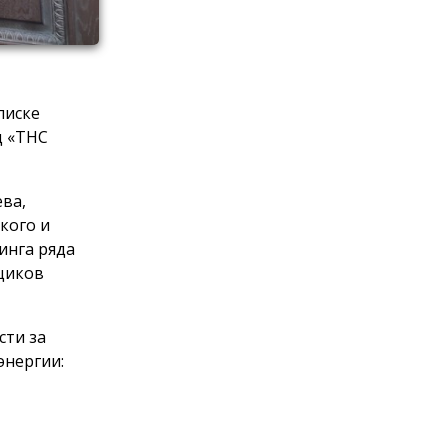
писке
д «ТНС
ева,
кого и
инга ряда
щиков
сти за
энергии: