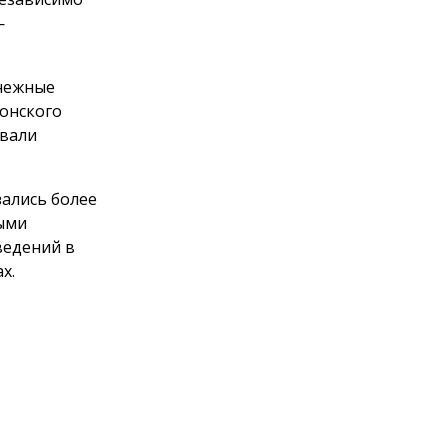
—
снежные
Донского
овали
зались более
ными
ведений в
х.