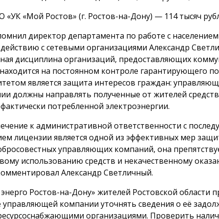
 «УК «Мой Ростов» (г. Ростов-на-Дону) — 114 тысяч руб
помнил директор департамента по работе с населением
действию с сетевыми организациями Александр Светл
ная дисциплина организаций, предоставляющих комм
, находится на постоянном контроле гарантирующего п
тетом является защита интересов граждан: управляю
ии должны направлять полученные от жителей средств
 фактически потребленной электроэнергии.
ечение к административной ответственности с после
ем лицензии является одной из эффективных мер защи
обросовестных управляющих компаний, она препятству
вому использованию средств и некачественному оказан
омментировал Александр Светличный.
 энерго Ростов-на-Дону» жителей Ростовской области 
 управляющей компании уточнять сведения о её задол
ресурсоснабжающими организациями. Проверить налич