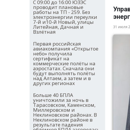
С 09:00 до 16:00 ЮЗЭС
проводит плановые
Упра
работы на ТП - 259. Без
энер
электроэнергии переулки
7-й и10-й Новый, улицы
Литейная, Дачная и
31 июля 
Взлётная
Первая российская
авиакомпания «Открытое
небо» получила
сертификат на
коммерческие полёты на
аэростатах. Сначала они
будут выполнять полёты
над Алтаем, а затем и в
других регионах
Больше 40 БПЛА
уничтожили за ночь в
Тарасовском, Каменском,
Миллеровском и
Неклиновском районах. В
Неклиновском районе в
результате падения
обломков БПЛА загорелась