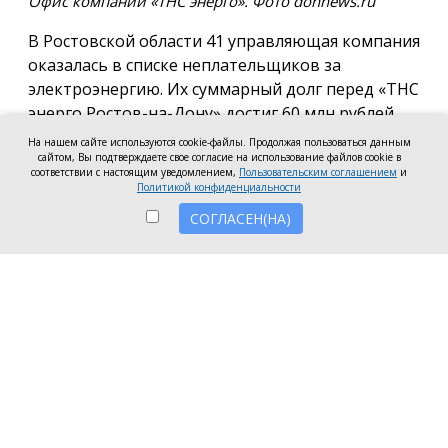
Офис компании «ТНС энерго». Фото donnews.ru
В Ростовской области 41 управляющая компания
оказалась в списке неплательщиков за
электроэнергию. Их суммарный долг перед «ТНС
энерго Ростов-на-Дону» достиг 60 млн рублей.
На нашем сайте используются cookie-файлы. Продолжая пользоваться данным
В антирейтинг вошли организации из Ростова,
сайтом, Вы подтверждаете свое согласие на использование файлов cookie в
соответствии с настоящим уведомлением,
Пользовательским соглашением
и
Батайска, Зверева, Волгодонска, Новочеркасска, а
Политикой конфиденциальности
также Аксайского, Красносулинского и
СОГЛАСЕН(НА)
Неклиновского районов. Несмотря на исключение
из антирейтинга ряда компаний, погасивших
задолженность, в перечень неплательщиков
вошли 7 новых организаций.
Три компании привлечены к административной
ответственности за нарушение лицензионных
требований в части оплаты электроэнергии:
ООО УО «СервисСтрой-ЮГ» (г. Таганрог) — 1,5