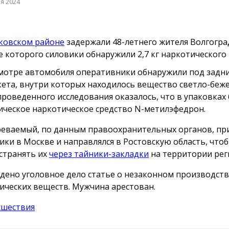
ря 2024
ковском районе
задержали 48-летнего жителя Волгоград
 которого силовики обнаружили 2,7 кг наркотического
мотре автомобиля оперативники обнаружили под задн
кета, внутри которых находилось вещество светло-беже
проведенного исследования оказалось, что в упаковках
ическое наркотическое средство N-метилэфедрон.
еваемый, по данным правоохранительных органов, пр
ики в Москве и направлялся в Ростовскую область, что
странять их
через тайники-закладки
на территории рег
дено уголовное дело статье о незаконном производств
ических веществ. Мужчина арестован.
сшествия