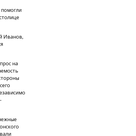
 помогли
 столице
й Иванов,
ся
прос на
аемость
 стороны
сего
независимо
—
снежные
Донского
овали