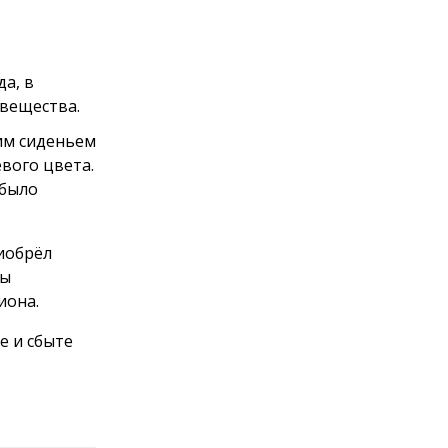
а, в
 вещества.
им сиденьем
вого цвета.
 было
иобрёл
бы
иона.
е и сбыте