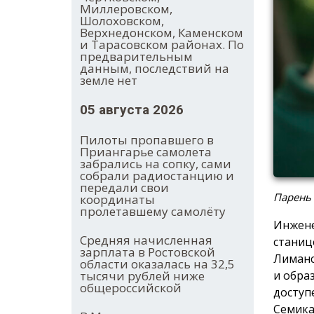
Миллеровском,
Шолоховском,
Верхнедонском, Каменском
и Тарасовском районах. По
предварительным
данным, последствий на
земле нет
05 августа 2026
Пилоты пропавшего в
Приангарье самолета
забрались на сопку, сами
собрали радиостанцию и
передали свои
Парень
координаты
пролетавшему самолёту
Инжене
Средняя начисленная
станиц
зарплата в Ростовской
Лиманс
области оказалась на 32,5
и обра
тысячи рублей ниже
общероссийской
доступ
Семика