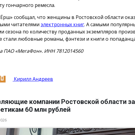
ту гончарного ремесла.
«Ёрш» сообщал, что женщины в Ростовской области ока
ыми читателями
электронных книг
. А самыми популяр
и сезона по количеству проданных экземпляров произ
е стали любовные романы, фэнтези и книги о попаданца
а ПАО «МегаФон». ИНН 7812014560
Кирилл Андреев
вляющие компании Ростовской области з
гетикам 60 млн рублей
2026