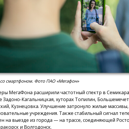
 со смартфоном. Фото ПАО «Мегафон»
ры МегаФона расширили частотный спектр в Семикара
е Задоно-Кагальницкая, хуторах Топилин, Большемече
кий, Кузнецовка. Улучшение затронуло жилые массивы
зовательные учреждения. Также стабильный сигнал теп
ен на выезде из города — на трассе, соединяющей Росто
ракорск и Волгодонск.