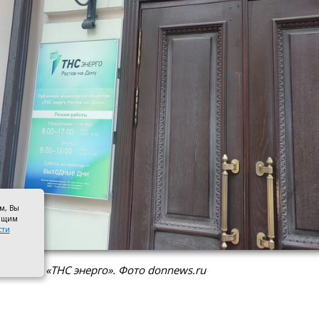
ом, Вы
оящим
сти
мпании «ТНС энерго». Фото donnews.ru
овской области 41 управляющая компания оказалась в с
ельщиков за электроэнергию. Их суммарный долг пере