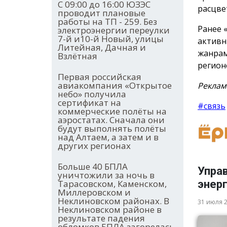
С 09:00 до 16:00 ЮЗЭС
расцве
проводит плановые
работы на ТП - 259. Без
Ранее 
электроэнергии переулки
7-й и10-й Новый, улицы
активн
Литейная, Дачная и
жанрам
Взлётная
регион
Первая российская
авиакомпания «Открытое
Реклам
небо» получила
сертификат на
#связь
коммерческие полёты на
аэростатах. Сначала они
будут выполнять полёты
над Алтаем, а затем и в
других регионах
Больше 40 БПЛА
Упра
уничтожили за ночь в
Тарасовском, Каменском,
энер
Миллеровском и
Неклиновском районах. В
31 июля 
Неклиновском районе в
результате падения
обломков БПЛА загорелась