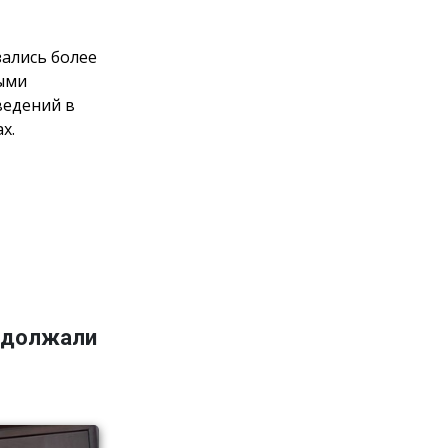
зались более
ными
ведений в
х.
адолжали