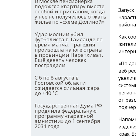
В Москве пенсионерка
подожгла квартиру вместе
Запуск
с собой и приставом, когда
у неё не получилось отжать
нараст
жильё по «схеме Долиной»
района
Удар молнии убил
Как со
футболиста в Таиланде во
жители
время матча. Трагедия
произошла на юге страны
интерн
в провинции Наратхиват.
Ещё девять человек
«По да
пострадали
веб ре
С 6 по 8 августа в
увелич
Ростовской области
систем
ожидается сильная жара
регион
до +40 °С
от раз
Государственная Дума РФ
подчер
продлила федеральную
программу «гаражной
Напомн
амнистии» до 1 сентября
2031 года
издели
края. 