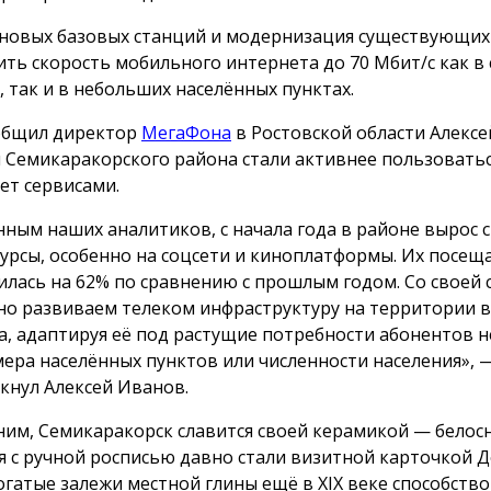
 новых базовых станций и модернизация существующих
ить скорость мобильного интернета до 70 Мбит/с как в
, так и в небольших населённых пунктах.
общил директор
МегаФона
в Ростовской области Алексе
 Семикаракорского района стали активнее пользовать
ет сервисами.
нным наших аналитиков, с начала года в районе вырос с
сурсы, особенно на соцсети и киноплатформы. Их посещ
илась на 62% по сравнению с прошлым годом. Со своей
но развиваем телеком инфраструктуру на территории в
а, адаптируя её под растущие потребности абонентов 
мера населённых пунктов или численности населения», 
кнул Алексей Иванов.
им, Семикаракорск славится своей керамикой — бело
я с ручной росписью давно стали визитной карточкой 
Богатые залежи местной глины ещё в XIX веке способств