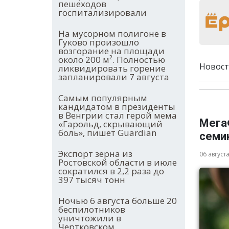
пешеходов
госпитализировали
На мусорном полигоне в
Гуково произошло
возгорание на площади
около 200 м². Полностью
Новост
ликвидировать горение
запланировали 7 августа
Самым популярным
кандидатом в президенты
в Венгрии стал герой мема
Мега
«Гарольд, скрывающий
боль», пишет Guardian
семи
Экспорт зерна из
06 август
Ростовской области в июле
сократился в 2,2 раза до
397 тысяч тонн
Ночью 6 августа больше 20
беспилотников
уничтожили в
Чертковском,