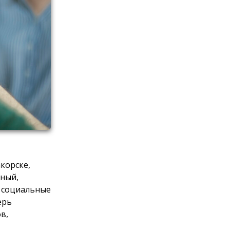
корске,
тный,
, социальные
ерь
в,