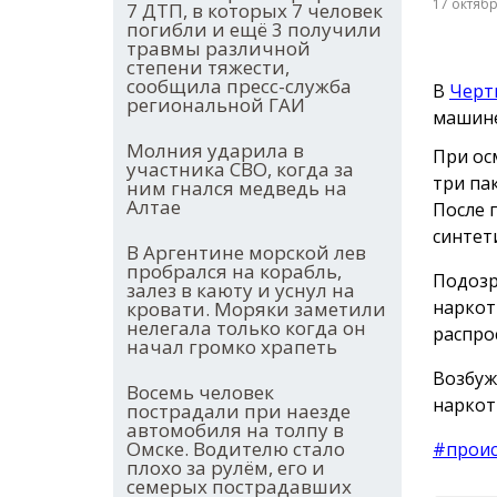
17 октяб
7 ДТП, в которых 7 человек
погибли и ещё 3 получили
травмы различной
степени тяжести,
сообщила пресс-служба
В
Черт
региональной ГАИ
машине
Молния ударила в
При ос
участника СВО, когда за
три па
ним гнался медведь на
Алтае
После 
синтет
В Аргентине морской лев
пробрался на корабль,
Подозр
залез в каюту и уснул на
наркот
кровати. Моряки заметили
нелегала только когда он
распро
начал громко храпеть
Возбуж
Восемь человек
наркот
пострадали при наезде
автомобиля на толпу в
Омске. Водителю стало
#прои
плохо за рулём, его и
семерых пострадавших