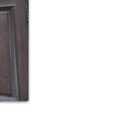
писке
д «ТНС