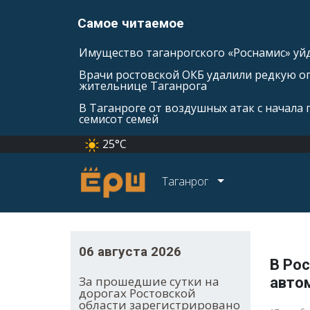
Самое читаемое
Имущество таганрогского «Роснамис» уйд
Врачи ростовской ОКБ удалили редкую оп
жительнице Таганрога
В Таганроге от воздушных атак с начала
семисот семей
25°C
Таганрог
06 августа 2026
В Ро
За прошедшие сутки на
автом
дорогах Ростовской
области зарегистрировано