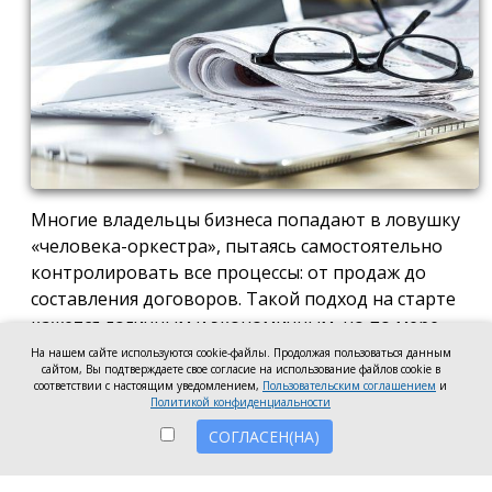
Многие владельцы бизнеса попадают в ловушку
«человека-оркестра», пытаясь самостоятельно
контролировать все процессы: от продаж до
составления договоров. Такой подход на старте
кажется логичным и экономичным, но по мере
роста компании он неизбежно становится
На нашем сайте используются cookie-файлы. Продолжая пользоваться данным
сайтом, Вы подтверждаете свое согласие на использование файлов cookie в
тормозом развития. Собственник просто тонет в
соответствии с настоящим уведомлением,
Пользовательским соглашением
и
операционке, теряя фокус на стратегических целях
Политикой конфиденциальности
и масштабировании.
СОГЛАСЕН(НА)
Делегирование сложных функций профильным