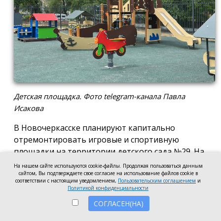
Детская площадка. Фото telegram-канала Павла
Исакова
В Новочеркасске планируют капитально
отремонтировать игровые и спортивную
площадки на территории детского сада №29. На
эти цели готовы направить 2,5 млн рублей.
На нашем сайте используются cookie-файлы. Продолжая пользоваться данным
сайтом, Вы подтверждаете свое согласие на использование файлов cookie в
Согласно информации на сайте госзакупок,
соответствии с настоящим уведомлением,
Пользовательским соглашением
и
Политикой конфиденциальности
подрядчику предстоит привести в порядок
СОГЛАСЕН(НА)
игровые и спортивную площадки: заменить их
покрытие, установить новое ограждение с