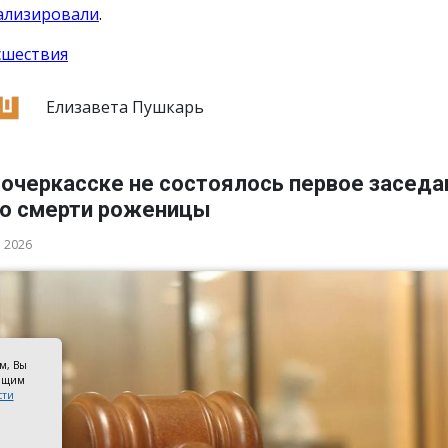
ализировали
.
сшествия
Елизавета Пушкарь
вочеркасске не состоялось первое заседа
 о смерти роженицы
а 2026
ом, Вы
оящим
сти