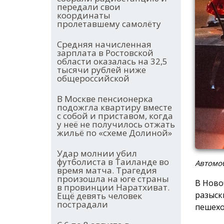
передали свои
координаты
пролетавшему самолёту
Средняя начисленная
зарплата в Ростовской
области оказалась на 32,5
тысячи рублей ниже
общероссийской
В Москве пенсионерка
подожгла квартиру вместе
с собой и приставом, когда
у неё не получилось отжать
жильё по «схеме Долиной»
Удар молнии убил
футболиста в Таиланде во
Автомо
время матча. Трагедия
произошла на юге страны
В Ново
в провинции Наратхиват.
разыск
Ещё девять человек
пострадали
пешехо