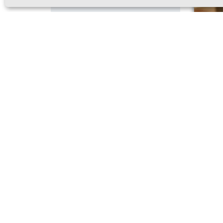
Молото
Первое
летней
в Ново
стало 
дополн
уголов
Соглас