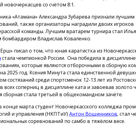
й новочеркасцев со счётом 8:1.
ника «Атамана» Александра Зубарева признали лучшим
ований, также организаторы наградили двоих игроков
расской команды. Лучшим вратарем турнира стал Илья
 бомбардиром Владислав Коваленко.
«Ёрш» писал о том, что юная каратистка из Новочеркасс
а
стала чемпионкой России. Она победила в дисциплине
ованиях, которые являются отборочными в сборную ко
 на 2025 год. Ксения Минута стала единственной девушк
ом состязаний среди спортсменок 12-13 лет из Ростовск
в всех соперниц в дисциплине ката и завоевав золото 
я сборная стала третьей в общекомандном зачёте.
в конце марта студент Новочеркасского колледжа пр
огий и управления (НКПТиУ)
Антон Вощинников
, стал 
иональных соревнований по самбо в тяжёлом весе.