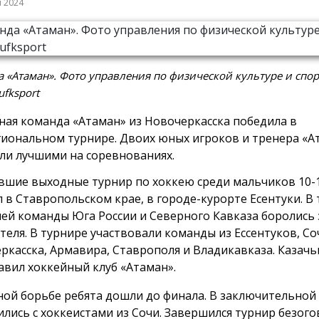
я 2024
 «Атаман». Фото управления по физической культуре и спор
ufksport
ная команда «Атаман» из Новочеркасска победила в
иональном турнире. Двоих юных игроков и тренера «А
ли лучшими на соревнованиях.
вшие выходные турнир по хоккею среди мальчиков 10-
 в Ставропольском крае, в городе-курорте Есентуки. В
ней команды Юга России и Северного Кавказа боролись 
теля. В турнире участвовали команды из Ессентуков, Со
ркасска, Армавира, Ставрополя и Владикавказа. Казач
авил хоккейный клуб «Атаман».
ной борьбе ребята дошли до финала. В заключительной
ились с хоккеистами из Сочи. Завершился турнир безог