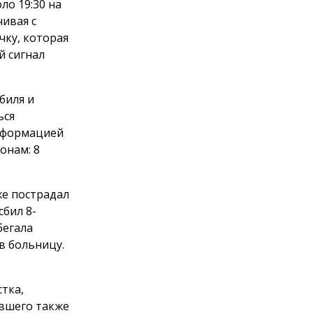
ло 19:30 на
ивая с
чку, которая
й сигнал
биля и
ься
информацией
онам: 8
же пострадал
сбил 8-
бегала
в больницу.
тка,
авшего также