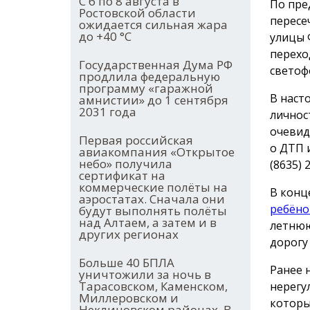
С 6 по 8 августа в
По пре
Ростовской области
пересе
ожидается сильная жара
до +40 °С
улицы 
перехо
Государственная Дума РФ
светоф
продлила федеральную
программу «гаражной
В наст
амнистии» до 1 сентября
2031 года
личнос
очевид
Первая российская
о ДТП 
авиакомпания «Открытое
небо» получила
(8635) 
сертификат на
коммерческие полёты на
В конц
аэростатах. Сначала они
ребёно
будут выполнять полёты
над Алтаем, а затем и в
летнюю
других регионах
дорогу
Больше 40 БПЛА
Ранее 
уничтожили за ночь в
Тарасовском, Каменском,
нерегу
Миллеровском и
которы
Неклиновском районах. В