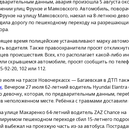
дварительным данным, авария произошла 5 августа око
чении улиц Фрунзе и Маяковского. Автомобиль, поворач
Фрунзе на улицу Маяковского, наехал на 8-летнюю дево
дила дорогу по пешеходному переходу на разрешающи
ора.
оящее время полицейские устанавливают марку автомо
ть водителя. Также правоохранители просят откликнут
цев происшествия. Всех, кто располагает какой-либо 
или скрывшемся автомобиле, просят сообщить по телеф
25-92-20, 102 или 112.
е июля на трассе Новочеркасск — Багаевская в ДТП так
к
. Вечером 27 июля 62-летний водитель Hyundai Elantra 
 девочку, которая, по предварительным данным, пере
 в неположенном месте. Ребёнка с травмами доставили 
на улице Макаренко 64-летний водитель ZAZ Chance на
лируемом пешеходном переходе сбил 15-летнего подрос
й выбежал на проезжую часть из-за автобуса. Пострад