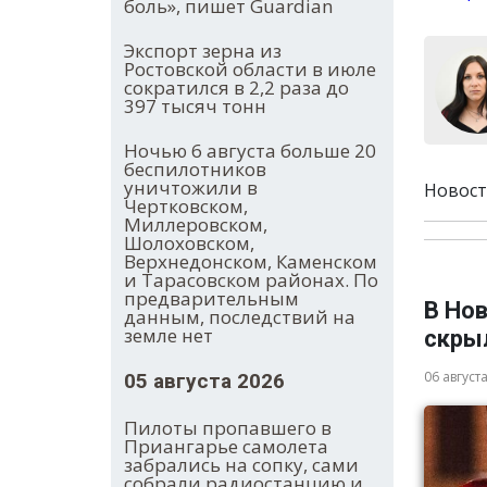
боль», пишет Guardian
Экспорт зерна из
Ростовской области в июле
сократился в 2,2 раза до
397 тысяч тонн
Ночью 6 августа больше 20
беспилотников
уничтожили в
Новост
Чертковском,
Миллеровском,
Шолоховском,
Верхнедонском, Каменском
и Тарасовском районах. По
предварительным
В Нов
данным, последствий на
земле нет
скры
06 август
05 августа 2026
Пилоты пропавшего в
Приангарье самолета
забрались на сопку, сами
собрали радиостанцию и