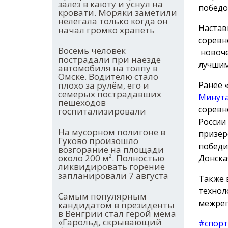
залез в каюту и уснул на
победо
кровати. Моряки заметили
нелегала только когда он
Настав
начал громко храпеть
соревн
Восемь человек
новоче
пострадали при наезде
лучшим
автомобиля на толпу в
Омске. Водителю стало
плохо за рулём, его и
Ранее 
семерых пострадавших
Минут
пешеходов
соревн
госпитализировали
России
На мусорном полигоне в
призёр
Гуково произошло
победи
возгорание на площади
около 200 м². Полностью
Донска
ликвидировать горение
запланировали 7 августа
Также 
технол
Самым популярным
межрег
кандидатом в президенты
в Венгрии стал герой мема
«Гарольд, скрывающий
#спорт