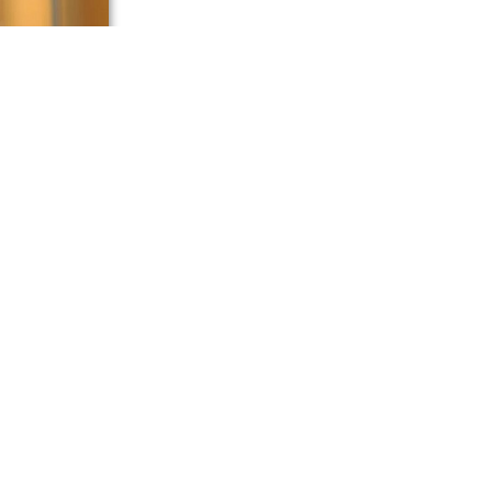
 смерти 27-
я 6 августа
ричиной
й попросил
ми
а провели