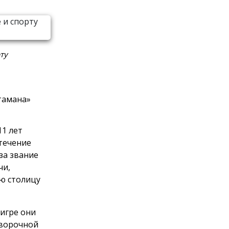
ту
тамана»
11 лет
 течение
за звание
чи,
ью столицу
 игре они
оворочной