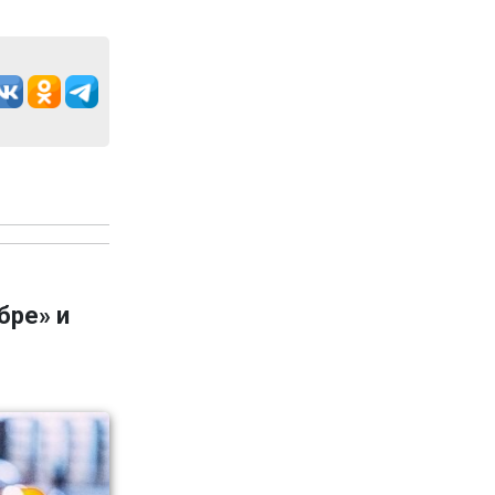
бре» и