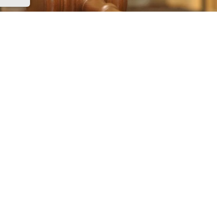
к судьи. Фото Владимира Федоренко/РИА Новости
 заседание по делу врача-анестезиолога, обвиняемого в
 пациентки после родов, которое должно было состоятьс
черкасском городском суде, отложили до 17 августа. П
ходатайство адвоката мужа погибшей женщины, которы
ительное время для ознакомления со всеми материала
ного дела, сообщили корреспонденту «Ерша» в суде.
но материалам дела, во время родов пациентке сначал