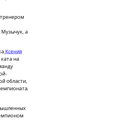
 тренером
 Музычук, а
ка
Ксения
 ката на
манду
ой-
ой области,
чемпионата.
омышленных
чемпионом