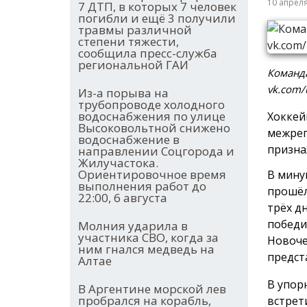
10 апрел
7 ДТП, в которых 7 человек
погибли и ещё 3 получили
травмы различной
степени тяжести,
сообщила пресс-служба
региональной ГАИ
Команда
vk.com/
Из-а порыва на
трубопроводе холодного
водоснабжения по улице
Хоккей
Высоковольтной снижено
межрег
водоснабжение в
призна
направлении Соцгорода и
Жилучастока.
Ориентировочное время
В мину
выполнения работ до
прошёл
22:00, 6 августа
трёх д
победи
Молния ударила в
участника СВО, когда за
Новоче
ним гнался медведь на
предст
Алтае
В упор
В Аргентине морской лев
пробрался на корабль,
встрет