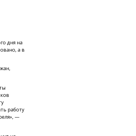
го дня на
овано, а в
жан,
нты
тков
ту
ть работу
реля», —