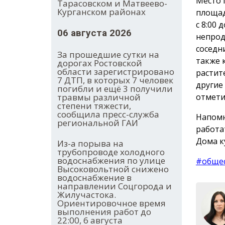
Место 
Тарасовском и Матвеево-
Курганском районах
площад
с 8:00
06 августа 2026
непрод
соседн
За прошедшие сутки на
также 
дорогах Ростовской
области зарегистрировано
растит
7 ДТП, в которых 7 человек
другие
погибли и ещё 3 получили
отмети
травмы различной
степени тяжести,
сообщила пресс-служба
Напомн
региональной ГАИ
работ
Дома ку
Из-а порыва на
трубопроводе холодного
водоснабжения по улице
#обще
Высоковольтной снижено
водоснабжение в
направлении Соцгорода и
Жилучастока.
Ориентировочное время
выполнения работ до
22:00, 6 августа