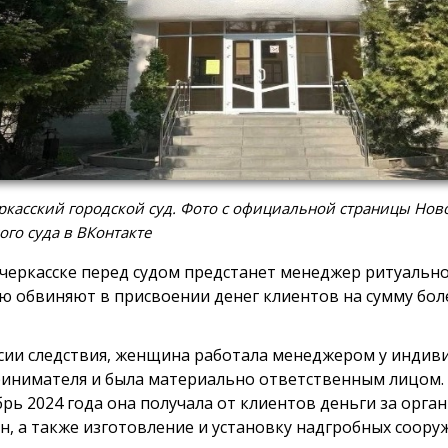
касский городской суд. Фото с официальной страницы Нов
ого суда в ВКонтакте
черкасске перед судом предстанет менеджер ритуально
ю обвиняют в присвоении денег клиентов на сумму боле
сии следствия, женщина работала менеджером у индив
инимателя и была материально ответственным лицом. 
брь 2024 года она получала от клиентов деньги за орг
н, а также изготовление и установку надгробных сооруж