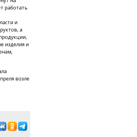
нут на
ет работать
ласти и
руктов, а
 продукции,
е изделия и
енам,
ала
апреля возле