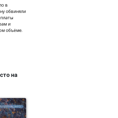
ло в
ну обвиняли
ыплаты
рам и
ом объёме.
сто на