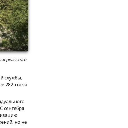
очеркасского
й службы,
е 282 тысяч
идуального
С сентября
анизацию
ений, но не