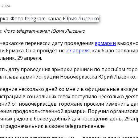
я 2024
. Фото telegram-канал Юрия Лысенко
черкасске перенесли дату проведения
ярмарки
выходно
и Ермака. Она пройдёт не
27 апреля
, как было запланир
льник, 29 апреля.
ть дату проведения ярмарки решили по просьбам горо
л глава администрации Новочеркасска Юрий Лысенко.
следние несколько дней ко мне и в официальные аккау
страции в социальных сетях поступило несколько деся
ний от новочеркасцев: горожане просили изменить да
ения продовольственной ярмарки. Поручил организова
чных рядов в более удобный для посещения день, 29 ап
л градоначальник в своём telegram-канале.