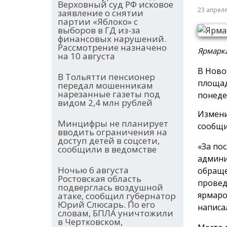
Верховный суд РФ исковое
23 апрел
заявление о снятии
партии «Яблоко» с
выборов в ГД из-за
финансовых нарушений.
Рассмотрение назначено
Ярмарка
на 10 августа
В Ново
В Тольятти пенсионер
площад
передал мошенникам
нарезанные газеты под
понеде
видом 2,4 млн рублей
Измени
Минцифры не планирует
сообщи
вводить ограничения на
доступ детей в соцсети,
«За по
сообщили в ведомстве
админи
Ночью 6 августа
обраще
Ростовская область
провед
подверглась воздушной
ярмаро
атаке, сообщил губернатор
Юрий Слюсарь. По его
написа
словам, БПЛА уничтожили
в Чертковском,