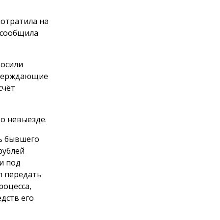
потратила на
 сообщила
росили
тверждающие
счёт
о невыезде.
ть бывшего
рублей
и под
л передать
роцесса,
дств его