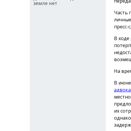
переда
земле нет
Часть 
личные
пресс-с
В ходе
потерп
недост
возмещ
На вре
В июне
адвока
местно
предло
их сот
однако
задерж