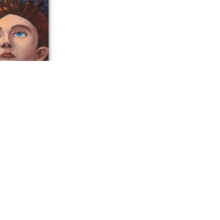
инистрации
латова стали
орчества
или диплом