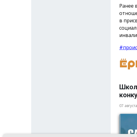
Ранее 
отноше
в прис
социал
инвали
#прои
Школ
конку
07 август