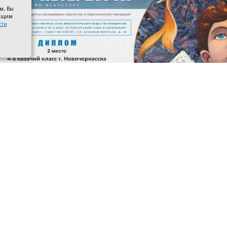
ом, Вы
оящим
сти
 призёров. Фото со страницы управления образования адм
касска в ВКонтакте
 4-го казачьего класса школы №3 имени атамана М. И. П
ами международного конкурса детско-молодёжного тв
 Санкт-Петербурга по искусству». Новочеркассцы получ