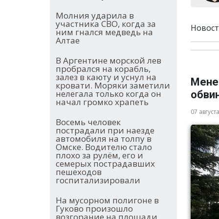
Молния ударила в
участника СВО, когда за
Новост
ним гнался медведь на
Алтае
В Аргентине морской лев
пробрался на корабль,
залез в каюту и уснул на
Мене
кровати. Моряки заметили
нелегала только когда он
обви
начал громко храпеть
07 август
Восемь человек
пострадали при наезде
автомобиля на толпу в
Омске. Водителю стало
плохо за рулём, его и
семерых пострадавших
пешеходов
госпитализировали
На мусорном полигоне в
Гуково произошло
возгорание на площади