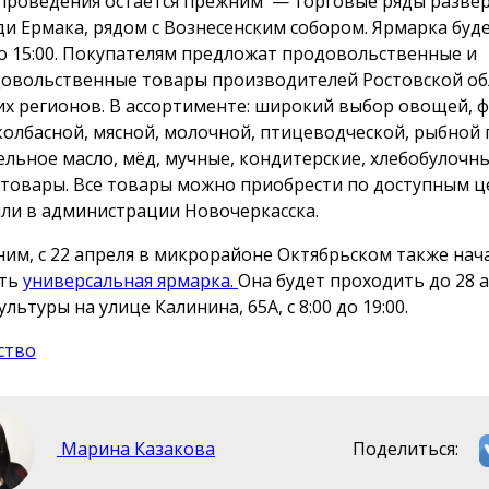
проведения остается прежним — торговые ряды развер
и Ермака, рядом с Вознесенским собором. Ярмарка буд
 до 15:00. Покупателям предложат продовольственные и
овольственные товары производителей Ростовской об
их регионов. В ассортименте: широкий выбор овощей, ф
колбасной, мясной, молочной, птицеводческой, рыбной
ельное масло, мёд, мучные, кондитерские, хлебобулочны
 товары. Все товары можно приобрести по доступным ц
ли в администрации Новочеркасска.
им, с 22 апреля в микрорайоне Октябрьском также нач
ать
универсальная ярмарка.
Она будет проходить до 28 
льтуры на улице Калинина, 65А, с 8:00 до 19:00.
ство
Марина Казакова
Поделиться: