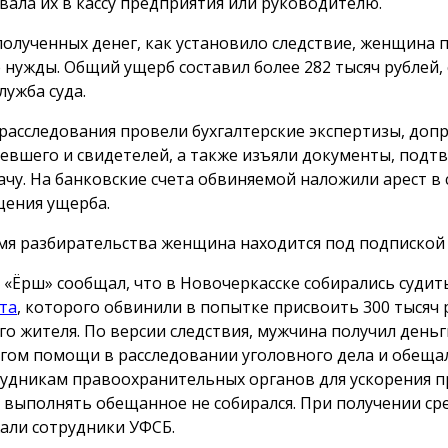
вала их в кассу предприятия или руководителю.
полученных денег, как установило следствие, женщина 
 нужды. Общий ущерб составил более 282 тысяч рублей,
лужба суда.
 расследования провели бухгалтерские экспертизы, доп
евшего и свидетелей, а также изъяли документы, под
ачу. На банковские счета обвиняемой наложили арест в 
ения ущерба.
мя разбирательства женщина находится под подпиской 
 «Ёрш» сообщал, что в Новочеркасске собирались суди
та
, которого обвинили в попытке присвоить 300 тысяч 
го жителя. По версии следствия, мужчина получил деньг
гом помощи в расследовании уголовного дела и обеща
рудникам правоохранительных органов для ускорения п
 выполнять обещанное не собирался. При получении сре
али сотрудники УФСБ.