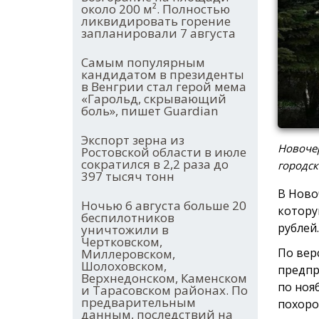
около 200 м². Полностью
ликвидировать горение
запланировали 7 августа
Самым популярным
кандидатом в президенты
в Венгрии стал герой мема
«Гарольд, скрывающий
боль», пишет Guardian
Экспорт зерна из
Новочер
Ростовской области в июле
сократился в 2,2 раза до
городск
397 тысяч тонн
В Ново
Ночью 6 августа больше 20
котору
беспилотников
рублей.
уничтожили в
Чертковском,
По вер
Миллеровском,
Шолоховском,
предпр
Верхнедонском, Каменском
по ноя
и Тарасовском районах. По
предварительным
похоро
данным, последствий на