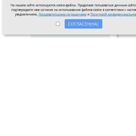
На нашем сайте используются cookie-файлы. Продолжая пользоваться данным сайт
подтверждаете свое согласие на использование файлов cookie в соответствии с наст
уведомлением,
Пользовательским соглашением
и
Политикой конфиденциально
СОГЛАСЕН(НА)
Диплом
Новочер
Ребята
призёр
«Кубок