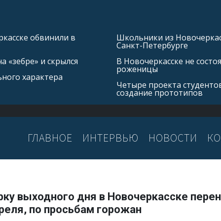
касске обвинили в
Школьники из Новочеркасс
Санкт-Петербурге
а «зебре» и скрылся
В Новочеркасске не состо
роженицы
ьного характера
Четыре проекта студентов
создание прототипов
ГЛАВНОЕ
ИНТЕРВЬЮ
НОВОСТИ
КО
рку выходного дня в Новочеркасске перен
реля, по просьбам горожан