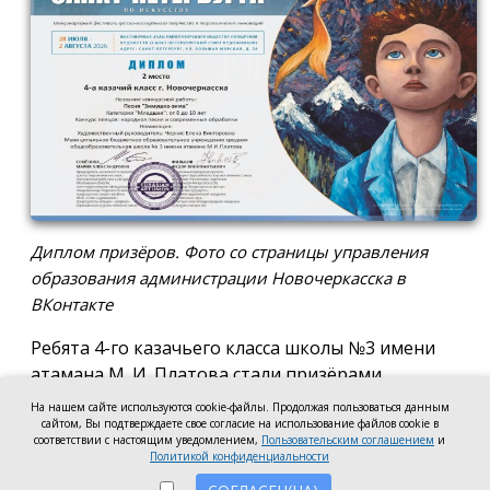
Диплом призёров. Фото со страницы управления
образования администрации Новочеркасска в
ВКонтакте
Ребята 4-го казачьего класса школы №3 имени
атамана М. И. Платова стали призёрами
международного конкурса детско-молодёжного
На нашем сайте используются cookie-файлы. Продолжая пользоваться данным
творчества «Кубок Санкт-Петербурга по
сайтом, Вы подтверждаете свое согласие на использование файлов cookie в
соответствии с настоящим уведомлением,
Пользовательским соглашением
и
искусству». Новочеркассцы получили диплом за
Политикой конфиденциальности
второе место.