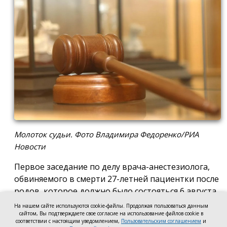
Молоток судьи. Фото Владимира Федоренко/РИА
Новости
Первое заседание по делу врача-анестезиолога,
обвиняемого в смерти 27-летней пациентки после
родов, которое должно было состояться 6 августа
в Новочеркасском городском суде, отложили до 17
На нашем сайте используются cookie-файлы. Продолжая пользоваться данным
сайтом, Вы подтверждаете свое согласие на использование файлов cookie в
августа. Причиной стало ходатайство адвоката
соответствии с настоящим уведомлением,
Пользовательским соглашением
и