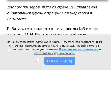
Диплом призёров. Фото со страницы управления
образования администрации Новочеркасска в
ВКонтакте
Ребята 4-го казачьего класса школы №3 имени
атамана М. И. Платова стали призёрами
международного конкурса детско-молодёжного
На нашем сайте используются cookie-файлы. Продолжая пользоваться данным
сайтом, Вы подтверждаете свое согласие на использование файлов cookie в
творчества «Кубок Санкт-Петербурга по
соответствии с настоящим уведомлением,
Пользовательским соглашением
и
искусству». Новочеркассцы получили диплом за
Политикой конфиденциальности
второе место.
СОГЛАСЕН(НА)
Коллектив выступил в возрастной категории от 8
до 10 лет в номинации, посвящённой народной
песне и её современным обработкам. Для конкурса
они подготовили композицию «Зимушка-зима».
Подготовкой коллектива занималась Елена
Черкис, сообщили в пресс-службе городской
администрации.