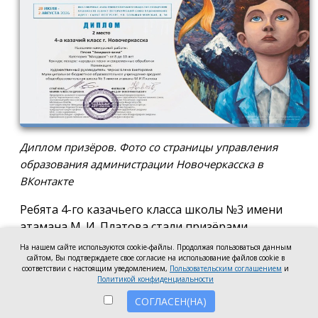
Диплом призёров. Фото со страницы управления
образования администрации Новочеркасска в
ВКонтакте
Ребята 4-го казачьего класса школы №3 имени
атамана М. И. Платова стали призёрами
международного конкурса детско-молодёжного
На нашем сайте используются cookie-файлы. Продолжая пользоваться данным
сайтом, Вы подтверждаете свое согласие на использование файлов cookie в
творчества «Кубок Санкт-Петербурга по
соответствии с настоящим уведомлением,
Пользовательским соглашением
и
искусству». Новочеркассцы получили диплом за
Политикой конфиденциальности
второе место.
СОГЛАСЕН(НА)