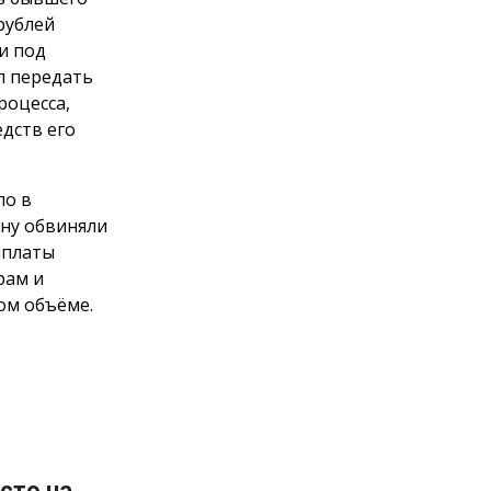
рублей
и под
л передать
роцесса,
дств его
ло в
ну обвиняли
ыплаты
рам и
ом объёме.
сто на