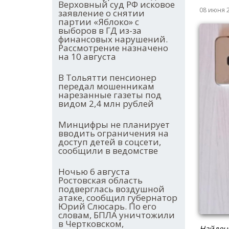
Верховный суд РФ исковое
08 июня 
заявление о снятии
партии «Яблоко» с
выборов в ГД из-за
финансовых нарушений.
Рассмотрение назначено
на 10 августа
В Тольятти пенсионер
передал мошенникам
нарезанные газеты под
видом 2,4 млн рублей
Минцифры не планирует
вводить ограничения на
доступ детей в соцсети,
сообщили в ведомстве
Ночью 6 августа
Ростовская область
подверглась воздушной
атаке, сообщил губернатор
Юрий Слюсарь. По его
словам, БПЛА уничтожили
в Чертковском,
Найден