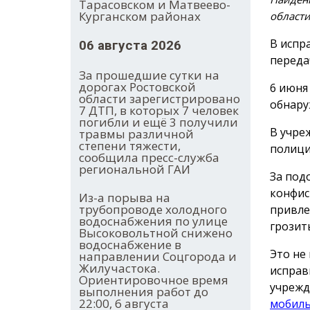
Тарасовском и Матвеево-
Курганском районах
област
В испр
06 августа 2026
переда
За прошедшие сутки на
дорогах Ростовской
6 июня
области зарегистрировано
обнару
7 ДТП, в которых 7 человек
погибли и ещё 3 получили
В учре
травмы различной
степени тяжести,
полици
сообщила пресс-служба
региональной ГАИ
За под
конфис
Из-а порыва на
трубопроводе холодного
привле
водоснабжения по улице
грозит
Высоковольтной снижено
водоснабжение в
Это не
направлении Соцгорода и
Жилучастока.
исправ
Ориентировочное время
учрежд
выполнения работ до
22:00, 6 августа
мобиль