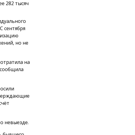
е 282 тысяч
идуального
С сентября
анизацию
ений, но не
потратила на
 сообщила
росили
тверждающие
счёт
о невыезде.
ть бывшего