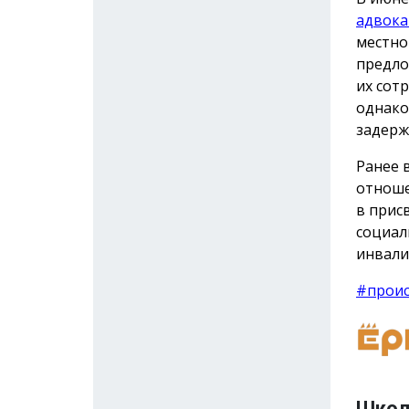
адвока
местно
предло
их сот
однако
задерж
Ранее 
отноше
в прис
социал
инвали
#прои
Школ