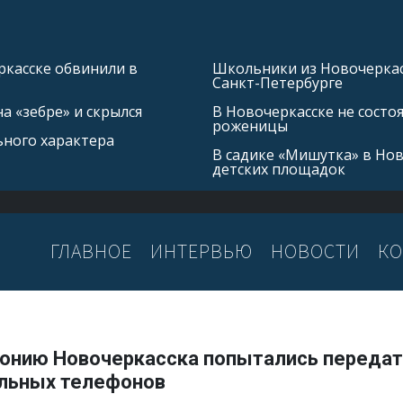
касске обвинили в
Школьники из Новочеркасс
Санкт-Петербурге
а «зебре» и скрылся
В Новочеркасске не состо
роженицы
ьного характера
В садике «Мишутка» в Но
детских площадок
ГЛАВНОЕ
ИНТЕРВЬЮ
НОВОСТИ
КО
лонию Новочеркасска попытались передат
льных телефонов