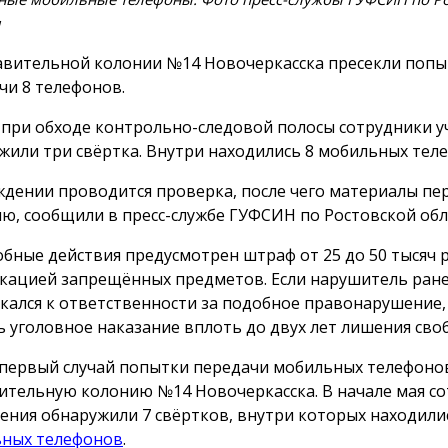
и
авительной колонии №14 Новочеркасска пресекли попы
чи 8 телефонов.
 при обходе контрольно-следовой полосы сотрудники 
жили три свёртка. Внутри находились 8 мобильных тел
ждении проводится проверка, после чего материалы пе
ю, сообщили в пресс-службе ГУФСИН по Ростовской обл
обные действия предусмотрен штраф от 25 до 50 тысяч р
кацией запрещённых предметов. Если нарушитель ране
кался к ответственности за подобное правонарушение,
ь уголовное наказание вплоть до двух лет лишения сво
 первый случай попытки передачи мобильных телефоно
ительную колонию №14 Новочеркасска. В начале мая с
ения обнаружили 7 свёртков, внутри которых находил
ных телефонов
.