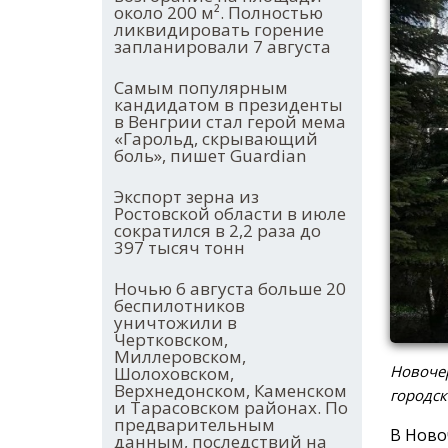
около 200 м². Полностью
ликвидировать горение
запланировали 7 августа
Самым популярным
кандидатом в президенты
в Венгрии стал герой мема
«Гарольд, скрывающий
боль», пишет Guardian
Экспорт зерна из
Ростовской области в июле
сократился в 2,2 раза до
397 тысяч тонн
Ночью 6 августа больше 20
беспилотников
уничтожили в
Чертковском,
Миллеровском,
Новочер
Шолоховском,
Верхнедонском, Каменском
городск
и Тарасовском районах. По
предварительным
В Ново
данным, последствий на