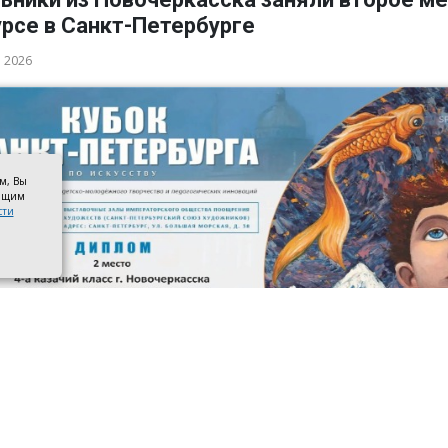
рсе в Санкт-Петербурге
а 2026
ом, Вы
оящим
сти