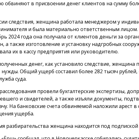
ю обвиняют в присвоении денег клиентов на сумму боле
сии следствия, женщина работала менеджером у индив
инимателя и была материально ответственным лицом. 
брь 2024 года она получала от клиентов деньги за орг
н, а также изготовление и установку надгробных сооруж
вала их в кассу предприятия или руководителю.
полученных денег, как установило следствие, женщина 
 нужды. Общий ущерб составил более 282 тысяч рублей,
лужба суда.
 расследования провели бухгалтерские экспертизы, доп
евшего и свидетелей, а также изъяли документы, под
ачу. На банковские счета обвиняемой наложили арест в 
ения ущерба.
мя разбирательства женщина находится под подпиской 
 «Ёрш» сообщал, что в Новочеркасске собирались суди