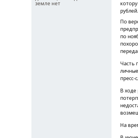
земле нет
котору
рублей.
По вер
предпр
по ноя
похоро
переда
Часть 
личные
пресс-с
В ходе
потерп
недост
возмещ
На вре
В июне