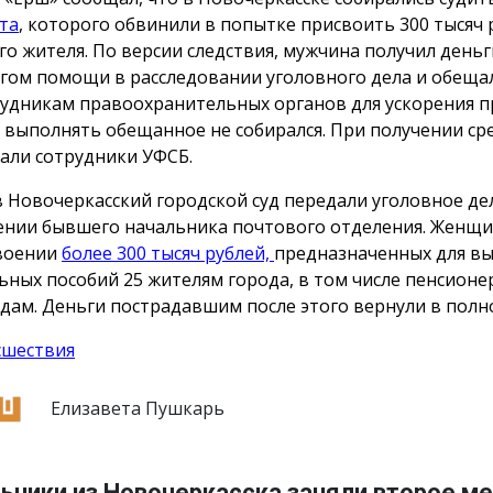
та
, которого обвинили в попытке присвоить 300 тысяч 
го жителя. По версии следствия, мужчина получил деньг
гом помощи в расследовании уголовного дела и обеща
рудникам правоохранительных органов для ускорения п
 выполнять обещанное не собирался. При получении сре
али сотрудники УФСБ.
в Новочеркасский городской суд передали уголовное де
нии бывшего начальника почтового отделения. Женщи
воении
более 300 тысяч рублей,
предназначенных для в
ьных пособий 25 жителям города, в том числе пенсионе
дам. Деньги пострадавшим после этого вернули в полн
сшествия
Елизавета Пушкарь
ьники из Новочеркасска заняли второе ме