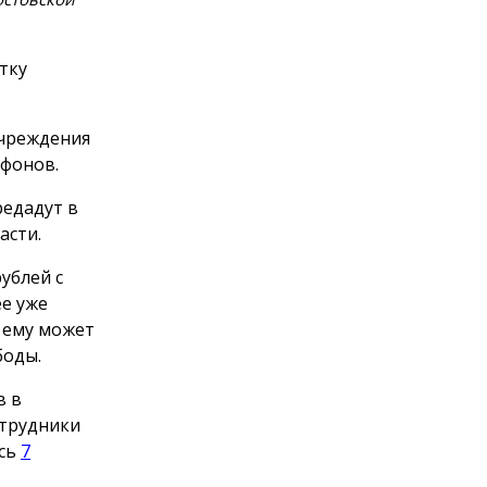
тку
учреждения
ефонов.
редадут в
асти.
ублей с
е уже
 ему может
боды.
в в
отрудники
ись
7