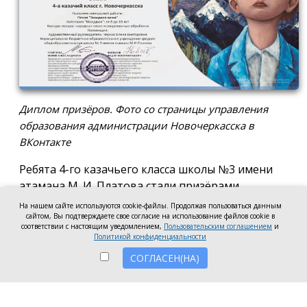
Диплом призёров. Фото со страницы управления
образования администрации Новочеркасска в
ВКонтакте
Ребята 4-го казачьего класса школы №3 имени
атамана М. И. Платова стали призёрами
международного конкурса детско-молодёжного
На нашем сайте используются cookie-файлы. Продолжая пользоваться данным
сайтом, Вы подтверждаете свое согласие на использование файлов cookie в
творчества «Кубок Санкт-Петербурга по
соответствии с настоящим уведомлением,
Пользовательским соглашением
и
искусству». Новочеркассцы получили диплом за
Политикой конфиденциальности
второе место.
СОГЛАСЕН(НА)
Коллектив выступил в возрастной категории от 8
до 10 лет в номинации, посвящённой народной