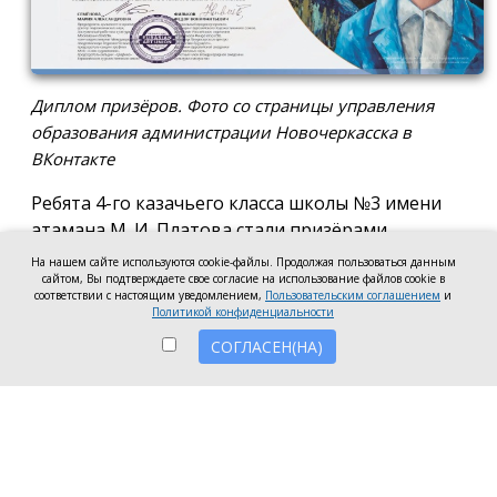
Диплом призёров. Фото со страницы управления
образования администрации Новочеркасска в
ВКонтакте
Ребята 4-го казачьего класса школы №3 имени
атамана М. И. Платова стали призёрами
международного конкурса детско-молодёжного
На нашем сайте используются cookie-файлы. Продолжая пользоваться данным
сайтом, Вы подтверждаете свое согласие на использование файлов cookie в
творчества «Кубок Санкт-Петербурга по
соответствии с настоящим уведомлением,
Пользовательским соглашением
и
искусству». Новочеркассцы получили диплом за
Политикой конфиденциальности
второе место.
СОГЛАСЕН(НА)
Коллектив выступил в возрастной категории от 8
до 10 лет в номинации, посвящённой народной
песне и её современным обработкам. Для конкурса
они подготовили композицию «Зимушка-зима».
Подготовкой коллектива занималась Елена