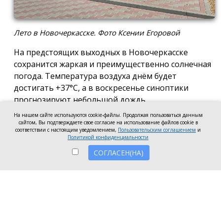
Лето в Новочеркасске. Фото Ксении Егоровой
На предстоящих выходных в Новочеркасске
сохранится жаркая и преимущественно солнечная
погода. Температура воздуха днём будет
достигать +37°C, а в воскресенье синоптики
прогнозируют небольшой дождь.
На нашем сайте используются cookie-файлы. Продолжая пользоваться данным
В пятницу ожидается солнечная погода. Днём
сайтом, Вы подтверждаете свое согласие на использование файлов cookie в
воздух прогреется до +37°C. Ветер восточный, с
соответствии с настоящим уведомлением,
Пользовательским соглашением
и
Политикой конфиденциальности
порывами до 9 метров в секунду.
СОГЛАСЕН(НА)
В субботу сохранится жаркая погода. Днём
температура поднимется до +37°C. Ветер
восточный, 4–5 метров в секунду, с порывами до 9
метров в секунду.
В воскресенье будет преимущественно солнечно.