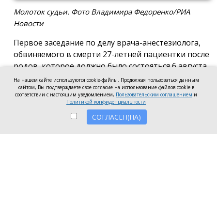
Молоток судьи. Фото Владимира Федоренко/РИА
Новости
Первое заседание по делу врача-анестезиолога,
обвиняемого в смерти 27-летней пациентки после
родов, которое должно было состояться 6 августа
в Новочеркасском городском суде, отложили до 17
На нашем сайте используются cookie-файлы. Продолжая пользоваться данным
сайтом, Вы подтверждаете свое согласие на использование файлов cookie в
августа. Причиной стало ходатайство адвоката
соответствии с настоящим уведомлением,
Пользовательским соглашением
и
мужа погибшей женщины, который попросил
Политикой конфиденциальности
дополнительное время для ознакомления со
СОГЛАСЕН(НА)
всеми материалами уголовного дела, сообщили
корреспонденту «Ерша» в суде.
Согласно материалам дела, во время родов
пациентке сначала провели эпидуральную
анальгезию, однако она оказалась
неэффективной. После этого врач решил
выполнить спинномозговую анестезию.