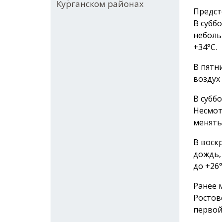
Курганском районах
Предст
В субб
неболь
+34°C.
В пятн
воздух
В субб
Несмот
менять
В воск
дождь,
до +26°
Ранее 
Ростов
первой