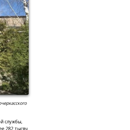
очеркасского
й службы,
е 282 тысяч