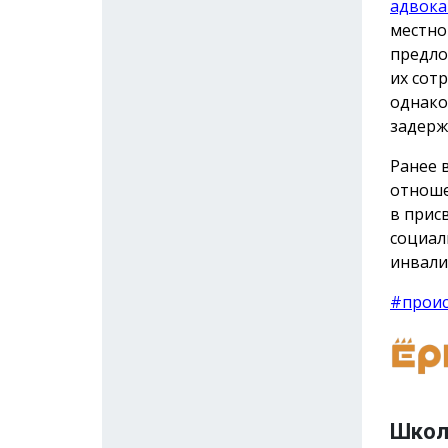
адвока
местно
предло
их сот
однако
задерж
Ранее 
отноше
в прис
социал
инвали
#прои
Школ