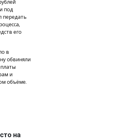
рублей
и под
л передать
роцесса,
дств его
ло в
ну обвиняли
ыплаты
рам и
ом объёме.
сто на