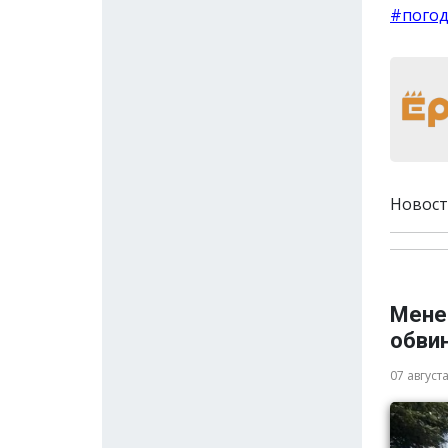
#пого
Новост
Мене
обви
07 август