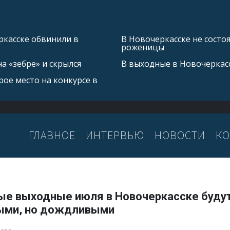
касске обвинили в
В Новочеркасске не состо
роженицы
а «зебре» и скрылся
В выходные в Новочеркас
ое место на конкурсе в
ГЛАВНОЕ
ИНТЕРВЬЮ
НОВОСТИ
КО
ые выходные июля в Новочеркасске буду
ыми, но дождливыми