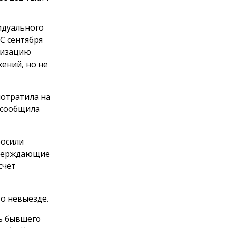
идуального
С сентября
анизацию
ений, но не
потратила на
 сообщила
росили
тверждающие
счёт
о невыезде.
ть бывшего