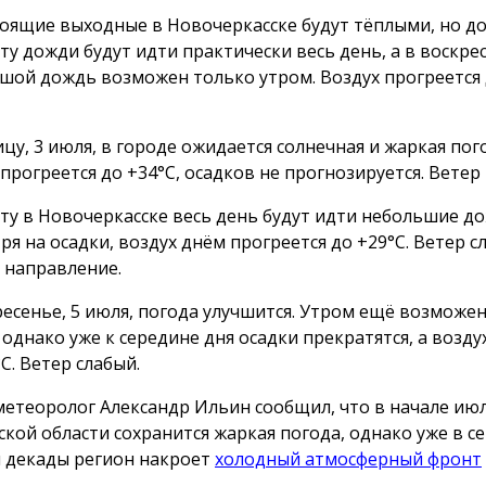
оящие выходные в Новочеркасске будут тёплыми, но д
оту дожди будут идти практически весь день, а в воскре
шой дождь возможен только утром. Воздух прогреется 
ицу, 3 июля, в городе ожидается солнечная и жаркая пог
 прогреется до +34°C, осадков не прогнозируется. Ветер
оту в Новочеркасске весь день будут идти небольшие до
ря на осадки, воздух днём прогреется до +29°C. Ветер с
 направление.
ресенье, 5 июля, погода улучшится. Утром ещё возмож
 однако уже к середине дня осадки прекратятся, а возду
C. Ветер слабый.
метеоролог Александр Ильин сообщил, что в начале июл
ской области сохранится жаркая погода, однако уже в с
 декады регион накроет
холодный атмосферный фронт