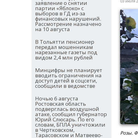
03 июля 
заявление о снятии
партии «Яблоко» с
выборов в ГД из-за
финансовых нарушений.
Рассмотрение назначено
на 10 августа
В Тольятти пенсионер
передал мошенникам
нарезанные газеты под
видом 2,4 млн рублей
Минцифры не планирует
вводить ограничения на
доступ детей в соцсети,
сообщили в ведомстве
Ночью 6 августа
Ростовская область
подверглась воздушной
атаке, сообщил губернатор
Юрий Слюсарь. По его
словам, БПЛА уничтожили
в Чертковском,
Розы. Ф
Тарасовском и Матвеево-