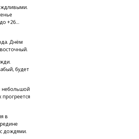
ождливыми.
сенье
до +26…
ода. Днём
 восточный.
жди.
лабый, будет
ен небольшой
х прогреется
я в
ередине
с дождями.