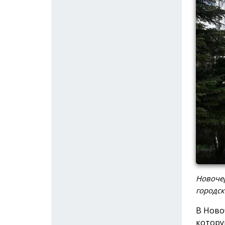
Новочер
городск
В Ново
котору