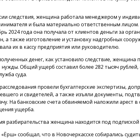
сии следствия, женщина работала менеджером у индив
инимателя и была материально ответственным лицом. 
брь 2024 года она получала от клиентов деньги за орг
н, а также изготовление и установку надгробных сооруж
вала их в кассу предприятия или руководителю.
полученных денег, как установило следствие, женщина 
 нужды. Общий ущерб составил более 282 тысяч рублей,
лужба суда.
 расследования провели бухгалтерские экспертизы, доп
евшего и свидетелей, а также изъяли документы, под
ачу. На банковские счета обвиняемой наложили арест в 
ения ущерба.
мя разбирательства женщина находится под подпиской 
 «Ёрш» сообщал, что в Новочеркасске собирались суди