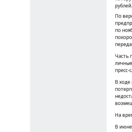
рублей.
По вер
предпр
по ноя
похоро
переда
Часть 
личные
пресс-с
В ходе
потерп
недост
возмещ
На вре
В июне