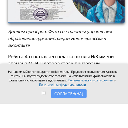
Диплом призёров. Фото со страницы управления
образования администрации Новочеркасска в
ВКонтакте
Ребята 4-го казачьего класса школы №3 имени
атамана М. И. Платова стали призёрами
международного конкурса детско-молодёжного
На нашем сайте используются cookie-файлы. Продолжая пользоваться данным
сайтом, Вы подтверждаете свое согласие на использование файлов cookie в
творчества «Кубок Санкт-Петербурга по
соответствии с настоящим уведомлением,
Пользовательским соглашением
и
искусству». Новочеркассцы получили диплом за
Политикой конфиденциальности
второе место.
СОГЛАСЕН(НА)
Коллектив выступил в возрастной категории от 8
до 10 лет в номинации, посвящённой народной
песне и её современным обработкам. Для конкурса
они подготовили композицию «Зимушка-зима».