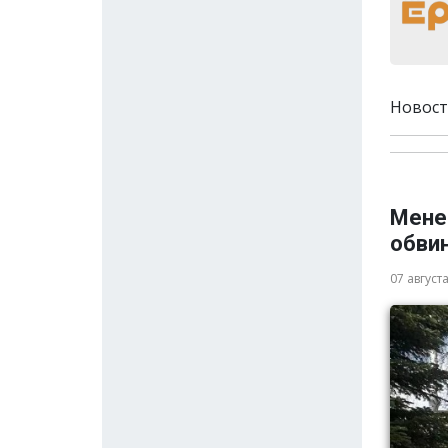
Новост
Мене
обви
07 август