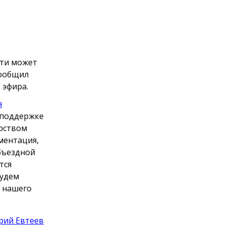
сти может
сообщил
 эфира.
я
 поддержке
ерством
ментация,
бъездной
тся
будем
я нашего
рий Евтеев