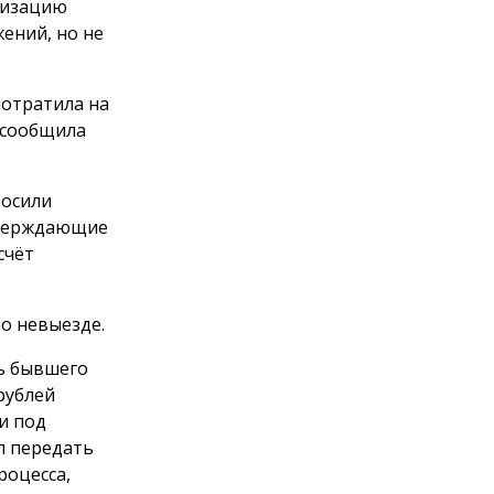
анизацию
ений, но не
потратила на
 сообщила
росили
тверждающие
счёт
о невыезде.
ть бывшего
рублей
и под
л передать
роцесса,