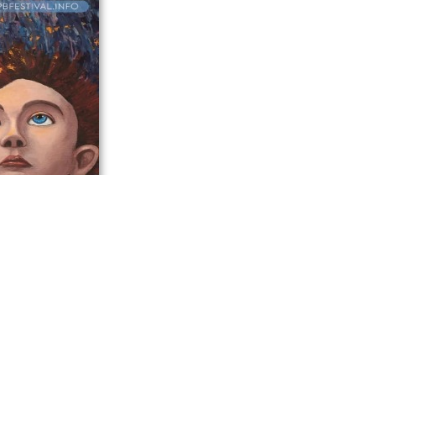
инистрации
латова стали