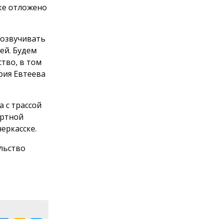
ке отложено
 озвучивать
ей. Будем
тво, в том
рия Евтеева
 с трассой
ортной
еркасске.
льство