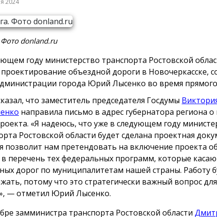
ря 2024
 Фото donland.ru
ующем году министерство транспорта Ростовской обла
 проектирование объездной дороги в Новочеркасске, 
администрации города Юрий Лысенко во время прямого
сказал, что заместитель председателя Госдумы
Виктори
ченко
направила письмо в адрес губернатора региона о
проекта. «Я надеюсь, что уже в следующем году минист
орта Ростовской области будет сделана проектная доку
я позволит нам претендовать на включение проекта о
 в перечень тех федеральных программ, которые касаю
ных дорог по муниципалитетам нашей страны. Работу 
жать, потому что это стратегически важный вопрос дл
», — отметил Юрий Лысенко.
ябре замминистра транспорта Ростовской области
Дмит