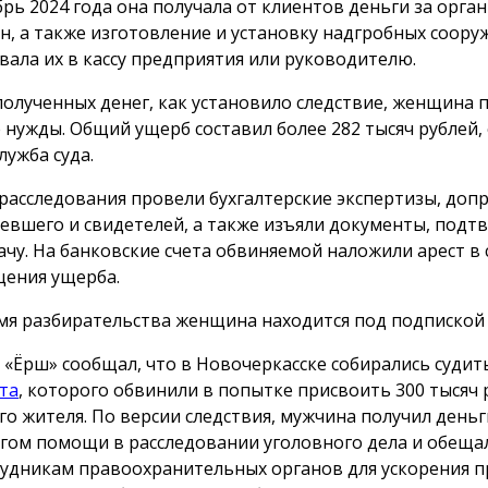
брь 2024 года она получала от клиентов деньги за орг
н, а также изготовление и установку надгробных сооруж
вала их в кассу предприятия или руководителю.
полученных денег, как установило следствие, женщина 
 нужды. Общий ущерб составил более 282 тысяч рублей,
лужба суда.
 расследования провели бухгалтерские экспертизы, доп
евшего и свидетелей, а также изъяли документы, под
ачу. На банковские счета обвиняемой наложили арест в 
ения ущерба.
мя разбирательства женщина находится под подпиской 
 «Ёрш» сообщал, что в Новочеркасске собирались суди
та
, которого обвинили в попытке присвоить 300 тысяч 
го жителя. По версии следствия, мужчина получил деньг
гом помощи в расследовании уголовного дела и обеща
рудникам правоохранительных органов для ускорения п