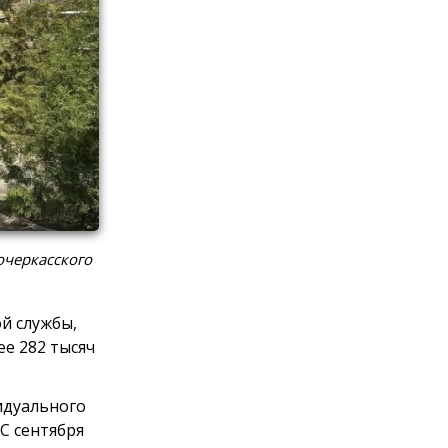
очеркасского
й службы,
е 282 тысяч
идуального
С сентября