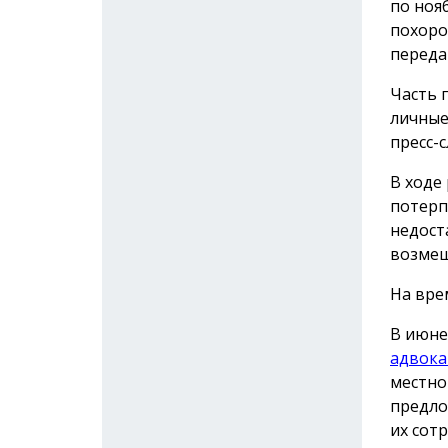
по ноя
похоро
переда
Часть 
личные
пресс-с
В ходе
потерп
недост
возмещ
На вре
В июне
адвока
местно
предло
их сот