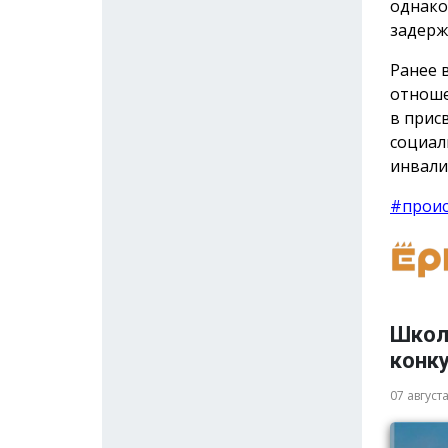
однако
задерж
Ранее 
отноше
в прис
социал
инвали
#прои
Школ
конку
07 август