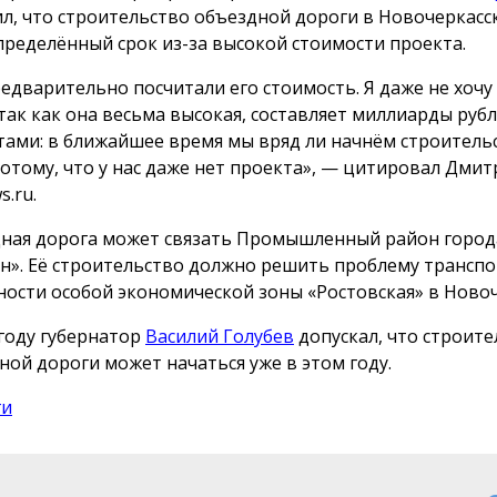
л, что строительство объездной дороги в Новочеркасс
пределённый срок из-за высокой стоимости проекта.
едварительно посчитали его стоимость. Я даже не хочу
 так как она весьма высокая, составляет миллиарды рубл
тами: в ближайшее время мы вряд ли начнём строительс
потому, что у нас даже нет проекта», — цитировал Дмит
.ru.
ная дорога может связать Промышленный район города
н». Её строительство должно решить проблему трансп
ности особой экономической зоны «Ростовская» в Новоч
 году губернатор
Василий Голубев
допускал, что строите
ной дороги может начаться уже в этом году.
ги