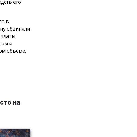
дств его
ло в
ну обвиняли
ыплаты
рам и
ом объёме.
сто на