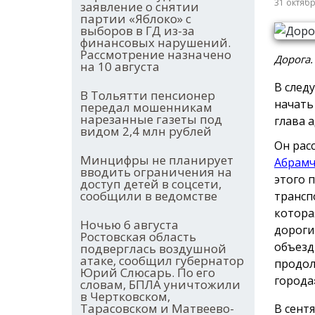
31 октяб
заявление о снятии
партии «Яблоко» с
выборов в ГД из-за
финансовых нарушений.
Рассмотрение назначено
Дорога.
на 10 августа
В след
В Тольятти пенсионер
начать
передал мошенникам
нарезанные газеты под
глава 
видом 2,4 млн рублей
Он рас
Минцифры не планирует
Абрам
вводить ограничения на
этого 
доступ детей в соцсети,
сообщили в ведомстве
трансп
котора
Ночью 6 августа
дороги
Ростовская область
объезд
подверглась воздушной
атаке, сообщил губернатор
продол
Юрий Слюсарь. По его
города
словам, БПЛА уничтожили
в Чертковском,
Тарасовском и Матвеево-
В сент