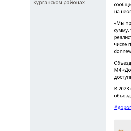
Курганском районах
сообщи
на нео
«Мы пр
сумму,
реалис
числе 
donnews
Объезд
М4 «До
доступ
В 2023
объезд
#доро