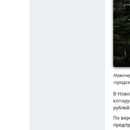
Новочер
городск
В Ново
котору
рублей.
По вер
предпр