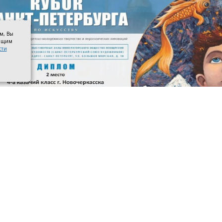
ом, Вы
оящим
сти
 призёров. Фото со страницы управления образования адм
касска в ВКонтакте
 4-го казачьего класса школы №3 имени атамана М. И. П