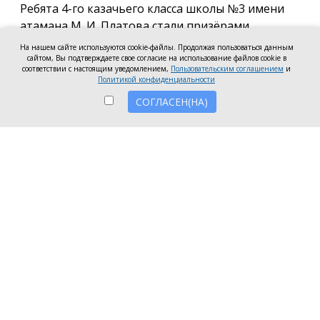
Ребята 4-го казачьего класса школы №3 имени
атамана М. И. Платова стали призёрами
международного конкурса детско-молодёжного
На нашем сайте используются cookie-файлы. Продолжая пользоваться данным
творчества «Кубок Санкт-Петербурга по
сайтом, Вы подтверждаете свое согласие на использование файлов cookie в
соответствии с настоящим уведомлением,
Пользовательским соглашением
и
искусству». Новочеркассцы получили диплом за
Политикой конфиденциальности
второе место.
СОГЛАСЕН(НА)
Коллектив выступил в возрастной категории от 8
до 10 лет в номинации, посвящённой народной
песне и её современным обработкам. Для конкурса
они подготовили композицию «Зимушка-зима».
Подготовкой коллектива занималась Елена
Черкис, сообщили в пресс-службе городской
администрации.
Фестиваль проходил в Санкт-Петербурге.
Участники из России и других стран соревновались
в различных направлениях искусства — от
изобразительного и цифрового творчества до