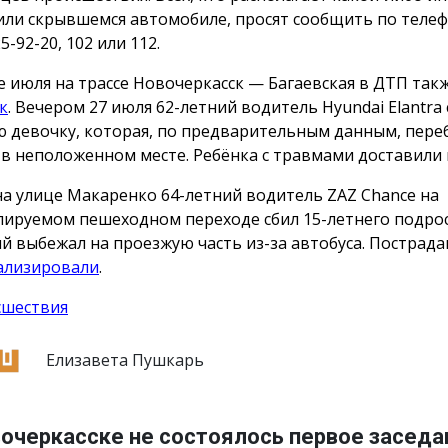
или скрывшемся автомобиле, просят сообщить по телеф
25-92-20, 102 или 112.
е июля на трассе Новочеркасск — Багаевская в ДТП так
к
. Вечером 27 июля 62-летний водитель Hyundai Elantra 
 девочку, которая, по предварительным данным, пере
 в неположенном месте. Ребёнка с травмами доставили 
на улице Макаренко 64-летний водитель ZAZ Chance на
лируемом пешеходном переходе сбил 15-летнего подрос
й выбежал на проезжую часть из-за автобуса. Пострад
ализировали
.
сшествия
Елизавета Пушкарь
вочеркасске не состоялось первое заседа