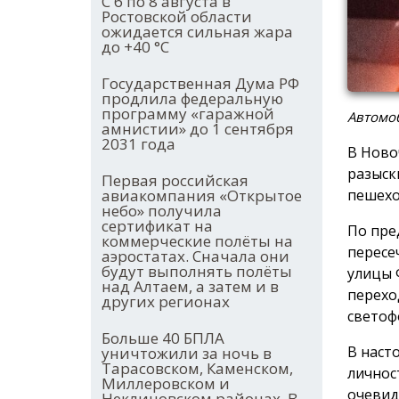
С 6 по 8 августа в
Ростовской области
ожидается сильная жара
до +40 °С
Государственная Дума РФ
продлила федеральную
программу «гаражной
Автомо
амнистии» до 1 сентября
2031 года
В Ново
разыск
Первая российская
авиакомпания «Открытое
пешехо
небо» получила
сертификат на
По пре
коммерческие полёты на
пересе
аэростатах. Сначала они
будут выполнять полёты
улицы 
над Алтаем, а затем и в
перехо
других регионах
светоф
Больше 40 БПЛА
В наст
уничтожили за ночь в
Тарасовском, Каменском,
личнос
Миллеровском и
очевид
Неклиновском районах. В