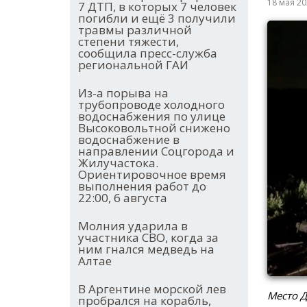
18 мая 2
7 ДТП, в которых 7 человек
погибли и ещё 3 получили
травмы различной
степени тяжести,
сообщила пресс-служба
региональной ГАИ
Из-а порыва на
трубопроводе холодного
водоснабжения по улице
Высоковольтной снижено
водоснабжение в
направлении Соцгорода и
Жилучастока.
Ориентировочное время
выполнения работ до
22:00, 6 августа
Молния ударила в
участника СВО, когда за
ним гнался медведь на
Алтае
В Аргентине морской лев
Место Д
пробрался на корабль,