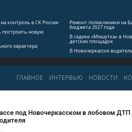
на контроль в СК России
Ремонт поликлиники на Б
бюджета 2027 года
ь построить новую
В садике «Мишутка» в Но
детских площадок
ьного характера
В Новочеркасске водитель
ГЛАВНОЕ
ИНТЕРВЬЮ
НОВОСТИ
КО
рассе под Новочеркасском в лобовом ДТП
водителя