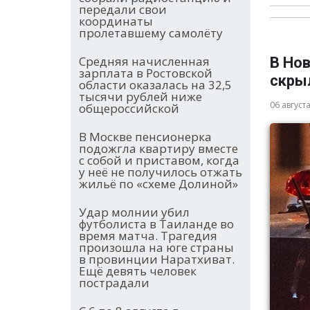
передали свои
координаты
пролетавшему самолёту
Средняя начисленная
В Нов
зарплата в Ростовской
скры
области оказалась на 32,5
тысячи рублей ниже
06 август
общероссийской
В Москве пенсионерка
подожгла квартиру вместе
с собой и приставом, когда
у неё не получилось отжать
жильё по «схеме Долиной»
Удар молнии убил
футболиста в Таиланде во
время матча. Трагедия
произошла на юге страны
в провинции Наратхиват.
Ещё девять человек
пострадали