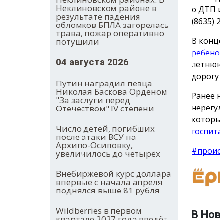
Неклиновском районе в
о ДТП 
результате падения
(8635) 
обломков БПЛА загорелась
трава, пожар оперативно
В конц
потушили
ребёно
04 августа 2026
летнюю
дорогу
Путин наградил певца
Николая Баскова Орденом
Ранее 
"За заслуги перед
нерегу
Отечеством" IV степени
которы
Число детей, погибших
госпит
после атаки ВСУ на
Архипо-Осиповку,
#прои
увеличилось до четырёх
Внебиржевой курс доллара
впервые с начала апреля
поднялся выше 81 рубля
Wildberries в первом
В Но
квартале 2027 года введёт