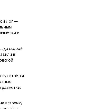
шой Лог —
ельным
разметки и
езда скорой
тавили в
товской
осу остаётся
ртных
 разметки,
на встречку
х опасных