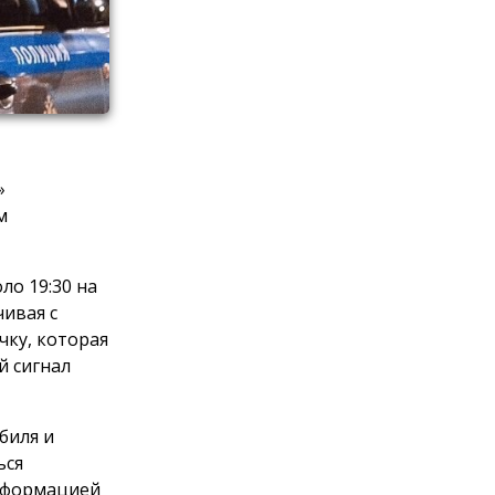
»
м
ло 19:30 на
ивая с
чку, которая
й сигнал
биля и
ься
информацией