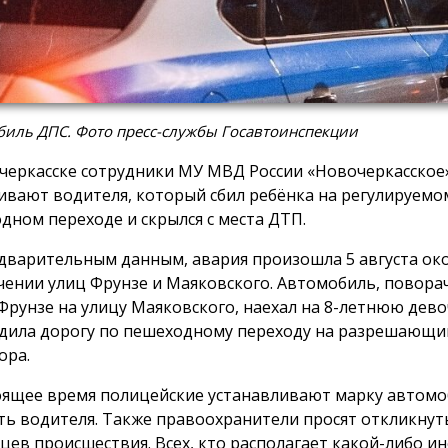
биль ДПС. Фото пресс-службы Госавтоинспекции
черкасске сотрудники МУ МВД России «Новочеркасское
ивают водителя, который сбил ребёнка на регулируемо
дном переходе и скрылся с места ДТП.
дварительным данным, авария произошла 5 августа око
чении улиц Фрунзе и Маяковского. Автомобиль, поворач
Фрунзе на улицу Маяковского, наехал на 8-летнюю дево
дила дорогу по пешеходному переходу на разрешающи
ора.
оящее время полицейские устанавливают марку автомо
ть водителя. Также правоохранители просят откликнут
цев происшествия. Всех, кто располагает какой-либо 