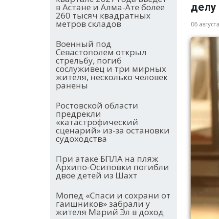
делу
в Астане и Алма-Ате более
260 тысяч квадратных
метров складов
06 август
Военный под
Севастополем открыл
стрельбу, погиб
сослуживец и три мирных
жителя, несколько человек
ранены
Ростовской области
предрекли
«катастрофический
сценарий» из-за остановки
судоходства
При атаке БПЛА на пляж
Архипо-Осиповки погибли
двое детей из Шахт
Мопед «Спаси и сохрани от
гаишников» забрали у
жителя Марий Эл в доход