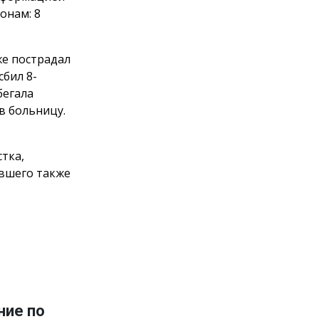
онам: 8
же пострадал
сбил 8-
бегала
в больницу.
тка,
авшего также
ние по