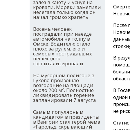
залез в каюту и уснул на
Смерте
кровати. Моряки заметили
нелегала только когда он
Новоче
начал громко храпеть
После 
Восемь человек
Новоче
пострадали при наезде
автомобиля на толпу в
данным
Омске. Водителю стало
столкну
плохо за рулём, его и
семерых пострадавших
В резу
пешеходов
госпитализировали
помощи
больни
На мусорном полигоне в
области
Гуково произошло
возгорание на площади
около 200 м². Полностью
В Госа
ликвидировать горение
одной 
запланировали 7 августа
происш
не рис
Самым популярным
кандидатом в президенты
в Венгрии стал герой мема
Статис
«Гарольд, скрывающий
и поте