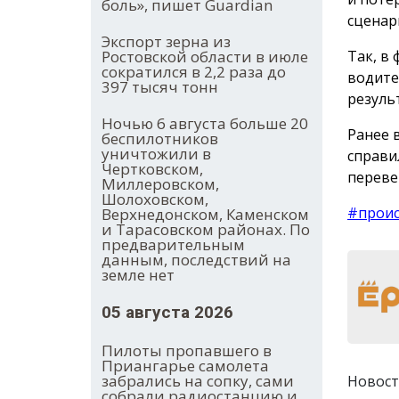
боль», пишет Guardian
сценар
Экспорт зерна из
Ростовской области в июле
Так, в
сократился в 2,2 раза до
водител
397 тысяч тонн
резуль
Ночью 6 августа больше 20
Ранее 
беспилотников
уничтожили в
справи
Чертковском,
переве
Миллеровском,
Шолоховском,
#прои
Верхнедонском, Каменском
и Тарасовском районах. По
предварительным
данным, последствий на
земле нет
05 августа 2026
Пилоты пропавшего в
Приангарье самолета
забрались на сопку, сами
Новост
собрали радиостанцию и