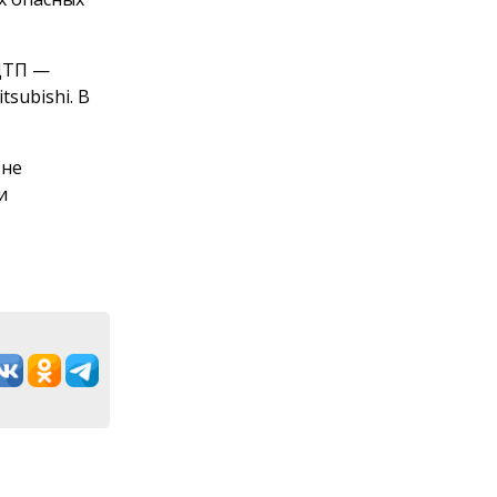
ДТП —
subishi. В
 не
и