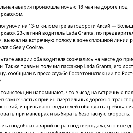
льная авария произошла ночью 18 мая на дороге под
ркасском.
полуночи на 13-м километре автодороги Аксай — Боль
ркасск 23-летний водитель Lada Granta, по предварит
, выехал на встречную полосу в зоне сплошной линии 
лся с Geely Coolray.
льтате аварии оба водителя скончались на месте до при
. Также травмы получил пассажир Lada Granta, его дос
цу, сообщили в пресс-службе Госавтоинспекции по Рос
.
втоинспекции напоминают, что выезд на встречную пол
из самых частых причин смертельных дорожно-транспо
ествий, и призывают водителей соблюдать требования
ковать при манёврах и выбирать безопасную скорость.
тика подобных аварий не раз подтверждала, что выезд 
ря контроля над автомобилем остаются одними из самы